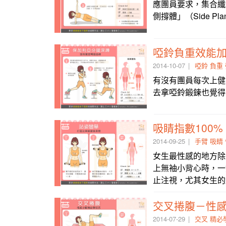
應團員要求，集合纖
2014-10-07
啞鈴
負重
有沒有團員每次上健
去拿啞鈴鍛鍊也覺得有
吸睛指數100
2014-09-25
手臂
吸睛
女生最性感的地方除
上無袖小背心時，一
止注視，尤其女生的
交叉捲腹－性感小
2014-07-29
交叉
精必