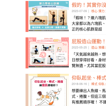
假的！其實你
2023-07-09
核心
彈力
「蝦咪！？連六塊肌
大家都以為六塊肌、
正的核心肌群是超
屁股造山運動！
2023-05-25
造山
預備
「天氣越來越熱，想
日想穿得好看，身材
覽無遺，尤其當屁股
仰臥起坐、棒
2018-06-16
棒式
仰臥
想要練出人魚線、馬
式、捲腹。但這三個
有推薦順序喔！ 不建