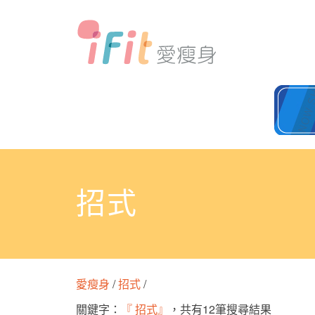
招式
愛瘦身
/
招式
/
關鍵字：
『 招式』
，共有12筆搜尋結果