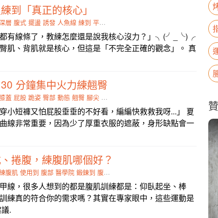
沒練到「真正的核心」
深層
腹式
擺盪
誘發
人魚線
練到
平衡感
腰痠
都有線條了，教練怎麼還是說我核心沒力？」╮(╯_╰)╭
臀肌、背肌就是核心，但這是「不完全正確的觀念」。 真
30 分鐘集中火力練翹臀
膝蓋
屁股
跪姿
臀部
動態
翹臀
腳尖
火力
穿小短褲又怕屁股垂垂的不好看，編編快救救我呀...」 夏
曲線非常重要，因為少了厚重衣服的遮蔽，身形缺點會一
式、捲腹，練腹肌哪個好？
練腹肌
使用到
腹部
醫學院
鍛鍊到
腹肌
人魚線
納入
甲線，很多人想到的都是腹肌訓練都是：仰臥起坐、棒
訓練真的符合你的需求嗎？其實在專家眼中，這些運動是
議.