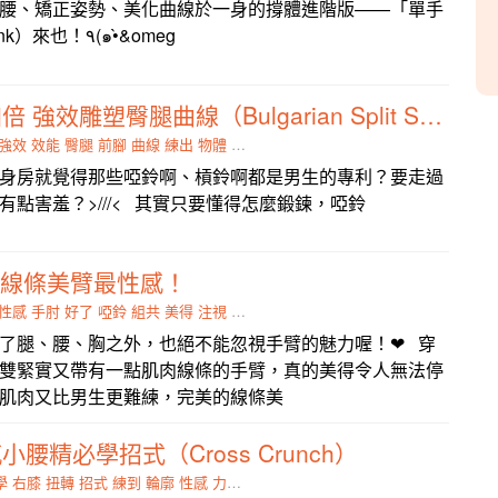
腰、矯正姿勢、美化曲線於一身的撐體進階版——「單手
側撐體」（Side Plank）來也！٩(๑•̀&omeg
啞鈴負重效能加倍 強效雕塑臀腿曲線（Bulgarian Split Squat）
強效
效能
臀腿
前腳
曲線
練出
物體
專利
身房就覺得那些啞鈴啊、槓鈴啊都是男生的專利？要走過
點害羞？>///< 其實只要懂得怎麼鍛鍊，啞鈴
% 線條美臂最性感！
性感
手肘
好了
啞鈴
組共
美得
注視
線條
了腿、腰、胸之外，也絕不能忽視手臂的魅力喔！❤ 穿
雙緊實又帶有一點肌肉線條的手臂，真的美得令人無法停
肌肉又比男生更難練，完美的線條美
腰精必學招式（Cross Crunch）
學
右膝
扭轉
招式
練到
輪廓
性感
力量
中須