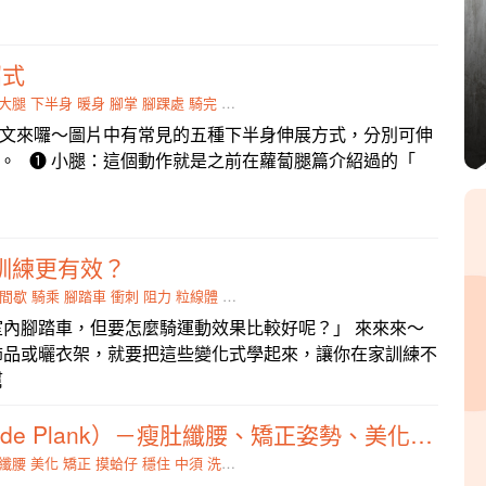
招式
大腿
下半身
暖身
腳掌
腳踝處
騎完
不可以
肌肉
文來囉～圖片中有常見的五種下半身伸展方式，分別可伸
。 ❶ 小腿：這個動作就是之前在蘿蔔腿篇介紹過的「
訓練更有效？
間歇
騎乘
腳踏車
衝刺
阻力
粒線體
訓練
變化式
內腳踏車，但要怎麼騎運動效果比較好呢？」 來來來～
飾品或曬衣架，就要把這些變化式學起來，讓你在家訓練不
幫
單手側撐體（Side Plank）－瘦肚纖腰、矯正姿勢、美化體態，一次完成！
纖腰
美化
矯正
摸蛤仔
穩住
中須
洗褲
體能