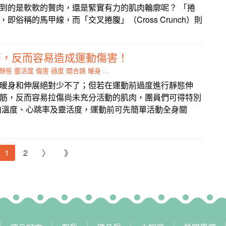
到的是軟軟的贅肉，還是緊實有力的肌肉輪廓呢？ 「捲
即俗稱的馬甲線，而「交叉捲腹」（Cross Crunch）則
筋，反而容易造成運動傷害！
靜態
靈活度
傷害
過度
開合跳
暖身
心跳率
運動
暖身和伸展絕對少不了；但若在運動前過度進行靜態伸
筋，反而容易拉傷尚未充分活動的肌肉，團員們可得特別
肉溫度、心跳率及靈活度，運動前可先簡單活動全身關
1
2
〉
》