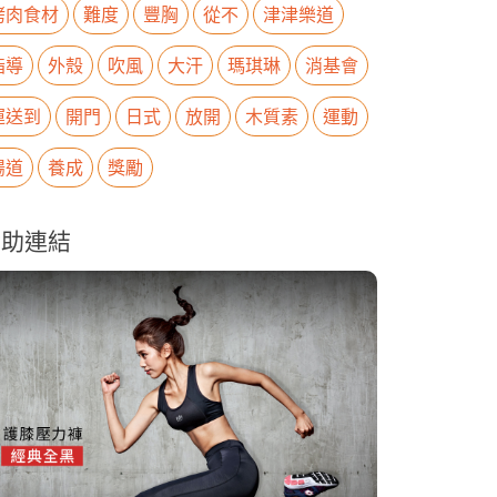
烤肉食材
難度
豐胸
從不
津津樂道
指導
外殼
吹風
大汗
瑪琪琳
消基會
運送到
開門
日式
放開
木質素
運動
腸道
養成
獎勵
贊助連結