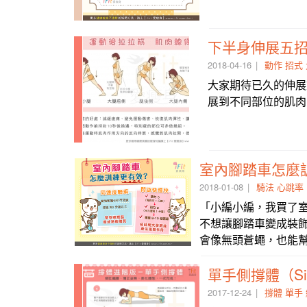
下半身伸展五
2018-04-16
動作
招式
大家期待已久的伸展
展到不同部位的肌肉
室內腳踏車怎麼
2018-01-08
騎法
心跳率
「小編小編，我買了室
不想讓腳踏車變成裝
會像無頭蒼蠅，也能
2017-12-24
撐體
單手