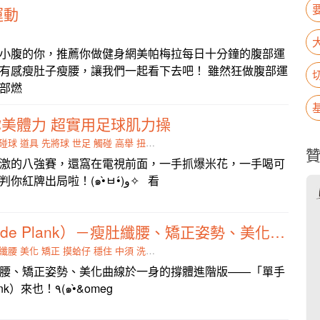
運動
小腹的你，推薦你做健身網美帕梅拉每日十分鐘的腹部運
有感瘦肚子瘦腰，讓我們一起看下去吧！ 雖然狂做腹部運
部燃
美體力 超實用足球肌力操
碰球
道具
先將球
世足
觸碰
高舉
扭轉
站直
激的八強賽，還窩在電視前面，一手抓爆米花，一手喝可
樂嗎？嗶嗶！小編要判你紅牌出局啦！(๑•̀ㅂ•́)و✧ 看
單手側撐體（Side Plank）－瘦肚纖腰、矯正姿勢、美化體態，一次完成！
纖腰
美化
矯正
摸蛤仔
穩住
中須
洗褲
體能
腰、矯正姿勢、美化曲線於一身的撐體進階版——「單手
側撐體」（Side Plank）來也！٩(๑•̀&omeg