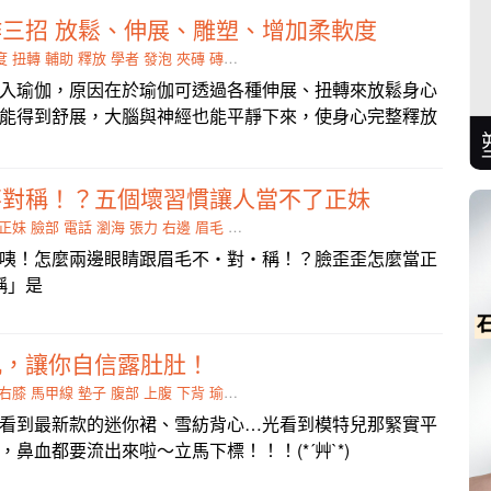
三招 放鬆、伸展、雕塑、增加柔軟度
度
扭轉
輔助
釋放
學者
發泡
夾磚
磚頭
磚塊
入瑜伽，原因在於瑜伽可透過各種伸展、扭轉來放鬆身心
能得到舒展，大腦與神經也能平靜下來，使身心完整釋放
不對稱！？五個壞習慣讓人當不了正妹
正妹
臉部
電話
瀏海
張力
右邊
眉毛
筋膜
咦！怎麼兩邊眼睛跟眉毛不・對・稱！？臉歪歪怎麼當正
 「對稱」是
肌，讓你自信露肚肚！
右膝
馬甲線
墊子
腹部
上腹
下背
瑜伽
下腹部
看到最新款的迷你裙、雪紡背心…光看到模特兒那緊實平
鼻血都要流出來啦～立馬下標！！！(*´艸`*)