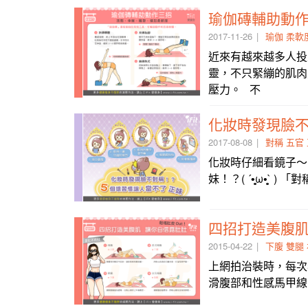
瑜伽磚輔助動作
2017-11-26
瑜伽
柔軟
近來有越來越多人投
靈，不只緊繃的肌肉
壓力。 不
化妝時發現臉
2017-08-08
對稱
五官
化妝時仔細看鏡子～
妹！？( ´•̥̥̥ω•̥̥̥` )
四招打造美腹
2015-04-22
下腹
雙腿
上網拍治裝時，每次
滑腹部和性感馬甲線，