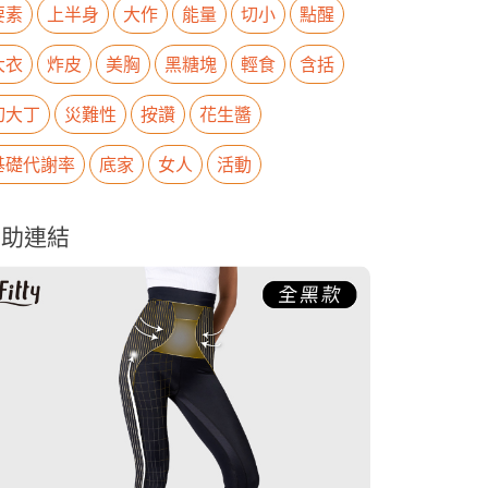
要素
上半身
大作
能量
切小
點醒
大衣
炸皮
美胸
黑糖塊
輕食
含括
切大丁
災難性
按讚
花生醬
基礎代謝率
底家
女人
活動
贊助連結