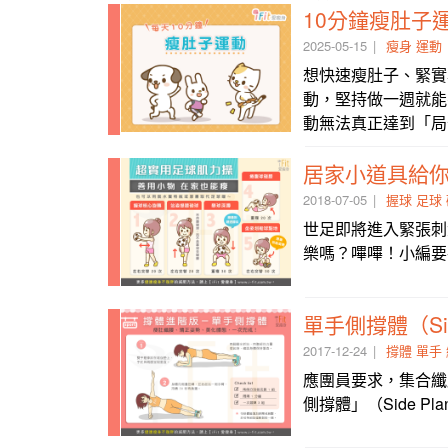
10分鐘瘦肚子
2025-05-15
瘦身
運動
想快速瘦肚子、緊實
動，堅持做一週就能
動無法真正達到「局
居家小道具給你
2018-07-05
握球
足球
世足即將進入緊張刺
2017-12-24
撐體
單手
應團員要求，集合纖