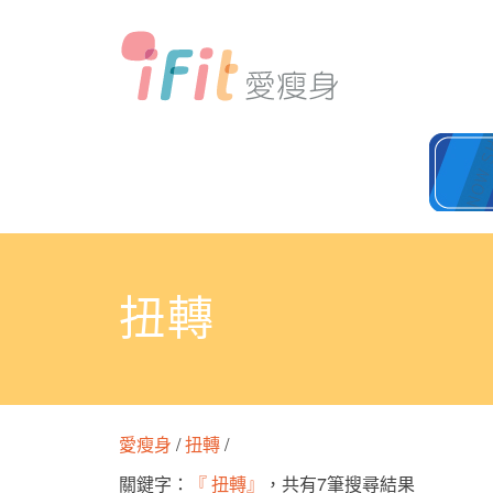
扭轉
愛瘦身
/
扭轉
/
關鍵字：
『 扭轉』
，共有7筆搜尋結果