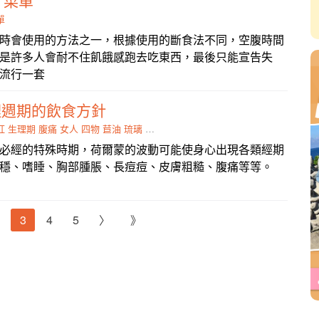
單
時會使用的方法之一，根據使用的斷食法不同，空腹時間
是許多人會耐不住飢餓感跑去吃東西，最後只能宣告失
流行一套
理週期的飲食方針
紅
生理期
腹痛
女人
四物
苣油
琉璃
瑪亞
潤燥
必經的特殊時期，荷爾蒙的波動可能使身心出現各類經期
不穩、嗜睡、胸部腫脹、長痘痘、皮膚粗糙、腹痛等等。
3
4
5
〉
》