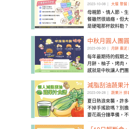
2023-10-08
大餐
聚餐
母親節、情人節、生
餐雖然很過癮，但大
是硬喝那杯飲料勒？
中秋月圓人團圓
2023-09-30
月餅
棗泥
每年最期待的假期之
月餅、柚子、烤肉，
感就是中秋讓人們團
減脂刮油蔬果
2023-09-28
蔬果汁
排
夏日熱浪來襲，許多
不掉手搖飲嗎？別擔
要花兩分鐘準備，不
「10日輕斷食