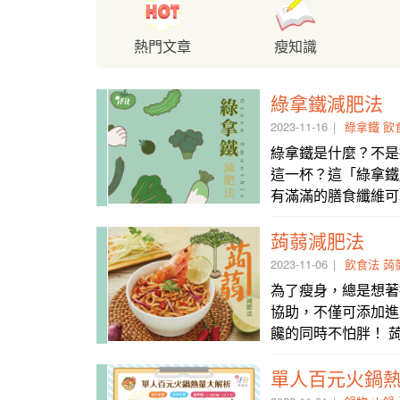
熱門文章
瘦知識
綠拿鐵減肥法
2023-11-16
綠拿鐵
飲
綠拿鐵是什麼？不是
這一杯？這「綠拿鐵
有滿滿的膳食纖維可
蒟蒻減肥法
2023-11-06
飲食法
蒟
為了瘦身，總是想著
協助，不僅可添加進
饞的同時不怕胖！ 
單人百元火鍋