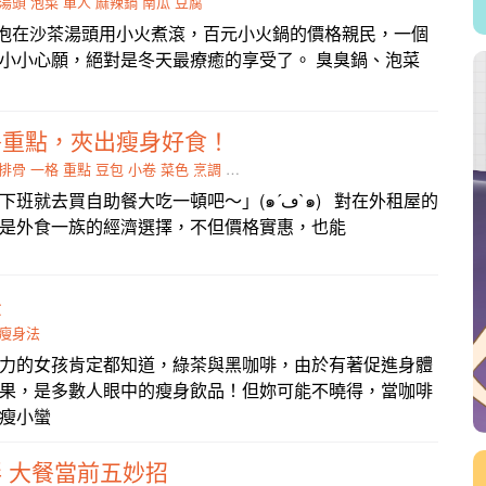
湯頭
泡菜
單人
麻辣鍋
南瓜
豆腐
..泡在沙茶湯頭用小火煮滾，百元小火鍋的價格親民，一個
小小心願，絕對是冬天最療癒的享受了。 臭臭鍋、泡菜
餐重點，夾出瘦身好食！
排骨
一格
重點
豆包
小卷
菜色
烹調
三大
買自助餐大吃一頓吧～」(๑´ڡ`๑) 對在外租屋的
是外食一族的經濟選擇，不但價格實惠，也能
法
瘦身法
力的女孩肯定都知道，綠茶與黑咖啡，由於有著促進身體
果，是多數人眼中的瘦身飲品！但妳可能不曉得，當咖啡
瘦小蠻
 大餐當前五妙招