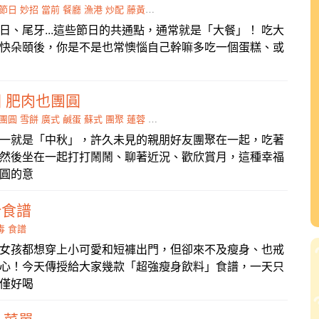
節日
妙招
當前
餐廳
漁港
炒配
藤黃果
尾牙
日、尾牙...這些節日的共通點，通常就是「大餐」！ 吃大
快朵頤後，你是不是也常懊惱自己幹嘛多吃一個蛋糕、或
 肥肉也團圓
團圓
雪餅
廣式
鹹蛋
蘇式
團聚
蓮蓉
豆沙
一就是「中秋」，許久未見的親朋好友團聚在一起，吃著
然後坐在一起打打鬧鬧、聊著近況、歡欣賞月，這種幸福
圓的意
汁食譜
毒
食譜
女孩都想穿上小可愛和短褲出門，但卻來不及瘦身、也戒
心！今天傳授給大家幾款「超強瘦身飲料」食譜，一天只
僅好喝
」菜單