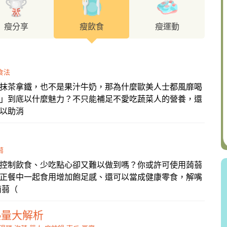
瘦分享
瘦飲食
瘦運動
食法
抹茶拿鐵，也不是果汁牛奶，那為什麼歐美人士都風靡喝
」到底以什麼魅力？不只能補足不愛吃蔬菜人的營養，還
以助消
蒻
控制飲食、少吃點心卻又難以做到嗎？你或許可使用蒟蒻
正餐中一起食用增加飽足感、還可以當成健康零食，解嘴
蒟蒻（
熱量大解析