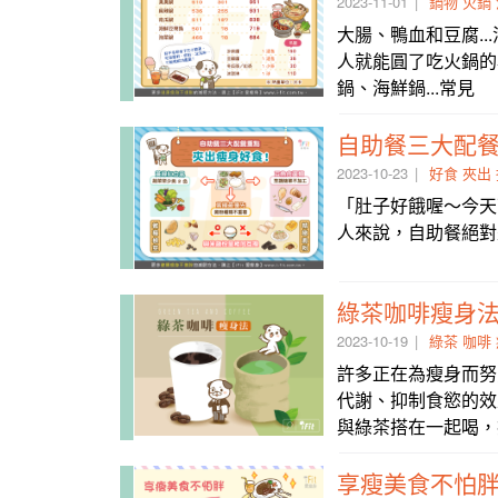
2023-11-01
鍋物
火鍋
大腸、鴨血和豆腐.
人就能圓了吃火鍋的
鍋、海鮮鍋...常見
自助餐三大配
2023-10-23
好食
夾出
「肚子好餓喔～今天下班就去
人來說，自助餐絕對
綠茶咖啡瘦身
2023-10-19
綠茶
咖啡
許多正在為瘦身而努
代謝、抑制食慾的效
與綠茶搭在一起喝，
享瘦美食不怕胖