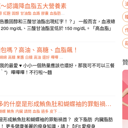
膩～認識降血脂五大營養素
醇
紅麴
固醇
甘油酯
血路
膠囊
血脂肪
高血脂
遺傳
告膽固醇和三酸甘油酯出現紅字！？」 一般而言，血液總
00 mg/dL、三酸甘油酯宜低於 150 mg/dL。「高血脂」
麵包嗎？高油、高糖、血脂飆！
綿綿
高糖
果醬
白糖
高油
還好
嗶嗶
原味
我的最愛 ♥ 小小一個熱量應該也還好，那我可不可以三餐
﹃｀*) 嗶嗶嗶！不行啦～麵
Q165：請問過多的什麼是形成鮪魚肚和蝴蝶袖的罪魁禍首？
蝴蝶
鮪魚
内臟
請問
血脂
過多
皮下
脂肪
揭曉
是形成鮪魚肚和蝴蝶袖的罪魁禍首？ 皮下脂肪 内臟脂肪
o！ 更多健康美麗的瘦身知識，請上【iFit 愛瘦身