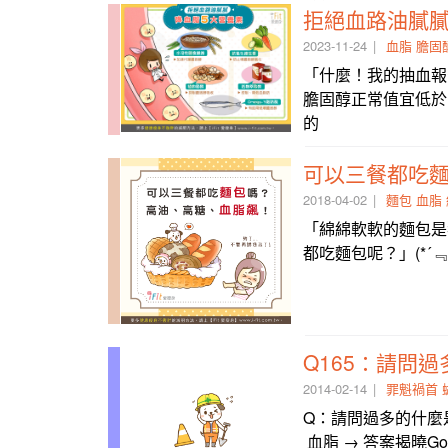
拒絕血路油膩
2023-11-24
血脂
膽固
「什麼！我的抽血報
膽固醇正常值宜低於 2
的
可以三餐都吃
2018-04-02
麵包
血脂
「綿綿軟軟的麵包是
都吃麵包呢？」(*´
2014-02-14
罪魁禍首
Q：請問過多的什麼
血脂 → 答案揭曉G