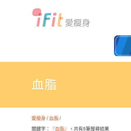
血脂
愛瘦身
/
血脂
/
關鍵字：
『血脂』
，共有5筆搜尋結果