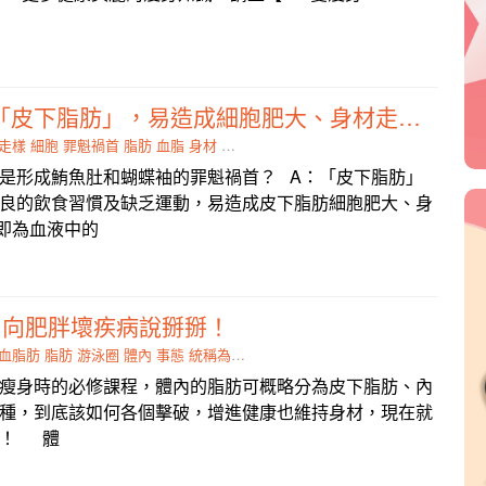
A165：過多的「皮下脂肪」，易造成細胞肥大、身材走樣。
走樣
細胞
罪魁禍首
脂肪
血脂
身材
過多
蝴蝶
什麼是形成鮪魚肚和蝴蝶袖的罪魁禍首？ A：「皮下脂肪」
良的飲食習慣及缺乏運動，易造成皮下脂肪細胞肥大、身
即為血液中的
，向肥胖壞疾病說掰掰！
血脂肪
脂肪
游泳圈
體內
事態
統稱為
危險群
冠狀
瘦身時的必修課程，體內的脂肪可概略分為皮下脂肪、內
種，到底該如何各個擊破，增進健康也維持身材，現在就
吧！ 體