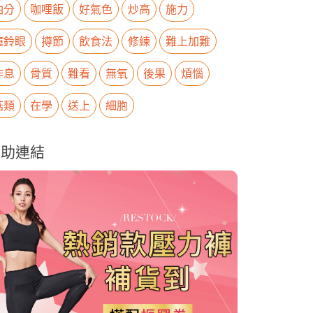
油分
咖哩飯
好氣色
炒高
施力
瞳鈴眼
撙節
飲食法
修練
難上加難
作息
骨質
難看
無氧
後果
煩惱
菇類
在學
送上
細胞
贊助連結