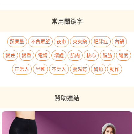
常用關鍵字
蔬果量
不負眾望
夜市
夾夾樂
肥胖症
內鍋
變差
變重
電鍋
壞處
肌肉
核心
脂肪
彎度
正常人
半死
不計入
蔓越莓
鯖魚
動作
贊助連結