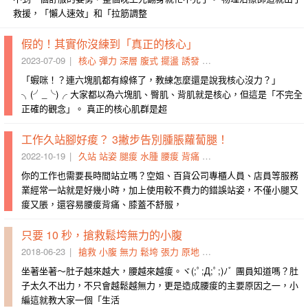
救援，「懶人速效」和「拉筋調整
假的！其實你沒練到「真正的核心」
2023-07-09
核心
彈力
深層
腹式
擺盪
誘發
人魚線
練到
平衡感
腰痠
「蝦咪！？連六塊肌都有線條了，教練怎麼還是說我核心沒力？」
╮(╯_╰)╭ 大家都以為六塊肌、臀肌、背肌就是核心，但這是「不完全
正確的觀念」。 真正的核心肌群是超
工作久站腳好痠？ 3撇步告別腫脹蘿蔔腿！
2022-10-19
久站
站姿
腿痠
水腫
腰痠
背痛
壓力褲
內搭褲
緊身褲
循
你的工作也需要長時間站立嗎？空姐、百貨公司專櫃人員、店員等服務
業經常一站就是好幾小時，加上使用較不費力的錯誤站姿，不僅小腿又
痠又脹，還容易腰痠背痛、膝蓋不舒服，
只要 10 秒，搶救鬆垮無力的小腹
2018-06-23
搶救
小腹
無力
鬆垮
張力
原地
不自主
一灘
腹機
腰痠
坐著坐著～肚子越來越大，腰越來越痠。ヾ(;ﾟ;Д;ﾟ;)ﾉﾞ 團員知道嗎？肚
子太久不出力，不只會越鬆越無力，更是造成腰痠的主要原因之一，小
編這就教大家一個「生活