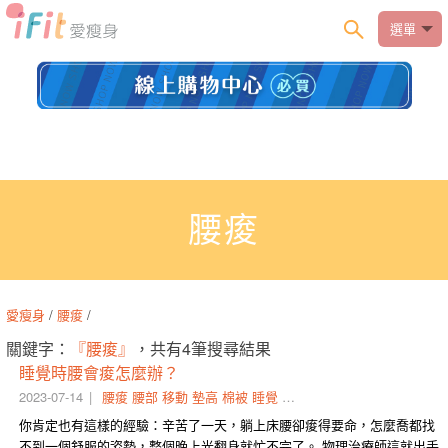
選單
腰痠
愛瘦身
/
腰痠
/
關鍵字：
『腰痠』
，共有4筆搜尋結果
睡覺時腰會痠怎麼辦？
2023-07-14
腰痠
腰部
移動
墊高
棉被
睡覺
空隙
填滿
枕頭
吐氣
你肯定也有這樣的經驗：辛苦了一天，躺上床腰卻痠得要命，怎麼喬都找
不到一個舒服的姿勢，整個晚上光翻身就忙不完了。 物理治療師這就出手