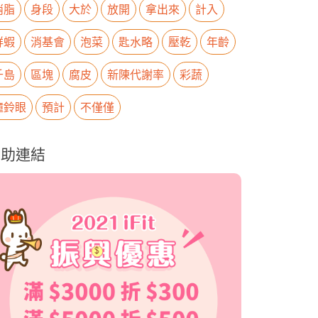
消脂
身段
大於
放開
拿出來
計入
鮮蝦
消基會
泡菜
匙水略
壓乾
年齡
千島
區塊
腐皮
新陳代謝率
彩蔬
瞳鈴眼
預計
不僅僅
贊助連結