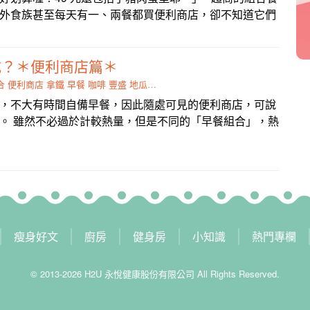
外食族甚至每天有一、兩餐都買便利商店，卻不知道它們
吃？＊便利商店篇＊
合
便利商店
拿鐵
早餐
咖啡
豐盛
地瓜
焦糖
茶葉蛋
，不大有時間自備早餐，因此隨處可見的便利商店，可說
。 雖然不必過於計較熱量，但是不同的「早餐組合」，熱
瘦身好文
廚房
健身房
小知識
熱門專欄
© 2013-2026 H2U 永悅健康股份有限公司 All Rights Reserved.