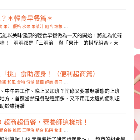
吃？＊輕食早餐篇＊
食
果汁
優格
水果
果菜汁
組合
培根
早餐
天使
若能以美味健康的輕食早餐做為一天的開始，將能為忙碌
唷！ 明明都是「三明治」與「果汁」的搭配組合，天
能「挑」食助瘦身！（便利超商篇）
食類
和風
食物
份量
飯糰
超商
壽司
拼盤
低油
、中午趕工作、晚上又加班？忙碌又要兼顧體態的上班
地方，首選當然是餐點種類多、又不用走太遠的便利超
助於維持體
$59 超商超值餐，營養師這樣挑！
組合餐
推薦
三明治
組合
陷阱
紫米
穀片
含糖量
好划算喔！49 元還包括了豬肉蛋堡耶～」 超商的組合餐