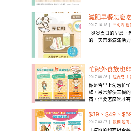
減肥早餐怎麼
2017-10-18
三明治
輕
炎炎夏日的早晨，
的一天帶來滿滿活力
忙碌外食族也
2017-09-26
組合成
主
你是否早上匆匆忙忙
族，最常解決三餐的
商，但要怎麼吃才有
$39、$49、
2017-03-27
飯糰
超商
「這期的超商組合餐