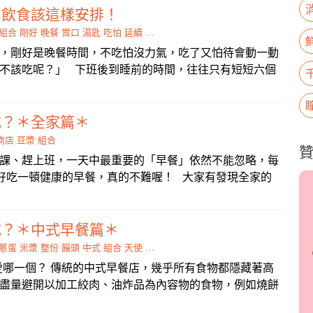
，飲食該這樣安排！
組合
剛好
晚餐
胃口
湯匙
吃怕
延續
吐出來
，剛好是晚餐時間，不吃怕沒力氣，吃了又怕待會動一動
不該吃呢？」 下班後到睡前的時間，往往只有短短六個
吃？＊全家篇＊
商店
豆漿
組合
課、趕上班，一天中最重要的「早餐」依然不能忽略，每
，好好吃一頓健康的早餐，真的不難喔！ 大家有發現全家的
吃？＊中式早餐篇＊
蔥蛋
米漿
整份
饅頭
中式
組合
天使
時少放點
，你愛哪一個？ 傳統的中式早餐店，幾乎所有食物都隱藏著高
盡量避開以加工絞肉、油炸品為內容物的食物，例如燒餅