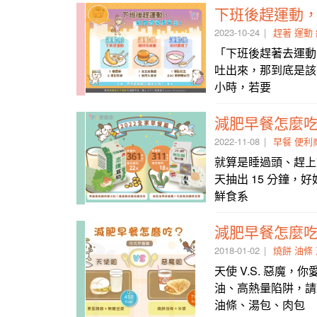
下班後趕運動
2023-10-24
趕著
運動
「下班後趕著去運動
吐出來，那到底是該
小時，若要
減肥早餐怎麼
2022-11-08
早餐
便利
就算是睡過頭、趕上
天抽出 15 分鐘
鮮食系
減肥早餐怎麼
2018-01-02
燒餅
油條
天使 V.S. 惡魔
油、高熱量陷阱，請
油條、湯包、肉包