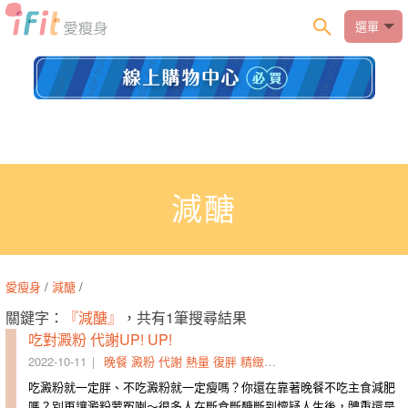
選單
減醣
愛瘦身
/
減醣
/
關鍵字：
『減醣』
，共有1筆搜尋結果
吃對澱粉 代謝UP! UP!
2022-10-11
晚餐
澱粉
代謝
熱量
復胖
精緻澱粉
減醣
減糖
吃澱粉就一定胖、不吃澱粉就一定瘦嗎？你還在靠著晚餐不吃主食減肥
嗎？別再讓澱粉蒙冤喇～很多人在斷食斷醣斷到懷疑人生後，體重還是