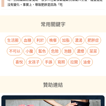
沒有變化。事實上，導致肥胖是因為「吃
常用關鍵字
生活圈
血糖
利於
晚餐
加脂
濃湯
肥胖症
不可以
小腹
藍色
危險
泡麵
濃煙
菜菜
喜悅
女孩子
手誤
寫照
拉開
油會
贊助連結