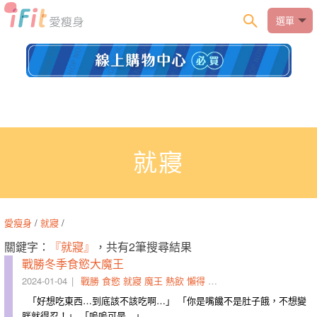
選單
就寢
愛瘦身
/
就寢
/
關鍵字：
『就寢』
，共有2筆搜尋結果
戰勝冬季食慾大魔王
2024-01-04
戰勝
食慾
就寢
魔王
熱飲
懶得
氣溫
隨身
衣物
擦上
「好想吃東西…到底該不該吃啊…」 「你是嘴饞不是肚子餓，不想變
胖就得忍！」 「嗚嗚可是…」