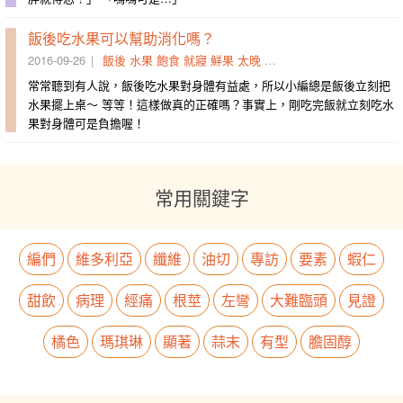
飯後吃水果可以幫助消化嗎？
2016-09-26
飯後
水果
飽食
就寢
鮮果
太晚
益處
正餐
考量
吃完
常常聽到有人說，飯後吃水果對身體有益處，所以小編總是飯後立刻把
水果擺上桌～ 等等！這樣做真的正確嗎？事實上，剛吃完飯就立刻吃水
果對身體可是負擔喔！
常用關鍵字
編們
維多利亞
纖維
油切
專訪
要素
蝦仁
甜飲
病理
經痛
根莖
左彎
大難臨頭
見證
橘色
瑪琪琳
顯著
蒜末
有型
膽固醇