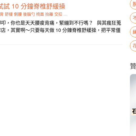
試 10 分鐘脊椎舒緩操
背
舒緩
側腰
後腦勺
椅面
抬離
交扣
動作
叩叩，你也是天天腰痠背痛，緊繃到不行嗎？ 與其瘋狂蒐
店，其實啊～只要每天做 10 分鐘脊椎舒緩操，把平常僵