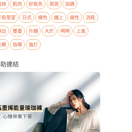
脫掉
肌肉
好氣色
測測
加碼
不負眾望
日式
橘色
舖上
雌性
消耗
練出
雙重
升糖
大於
啊啊
上氣
花椰
指導
強打
贊助連結