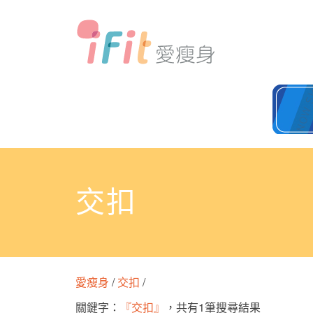
交扣
愛瘦身
/
交扣
/
關鍵字：
『交扣』
，共有1筆搜尋結果