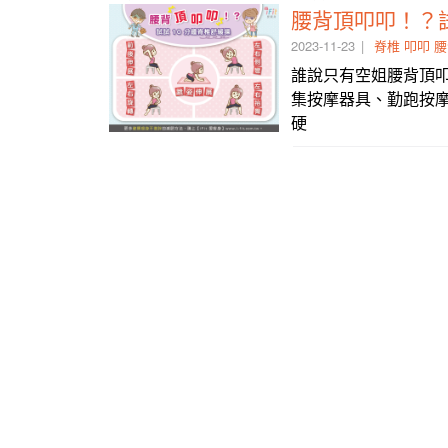
腰背頂叩叩！？試
2023-11-23
脊椎
叩叩
腰
誰說只有空姐腰背頂
集按摩器具、勤跑按摩
硬