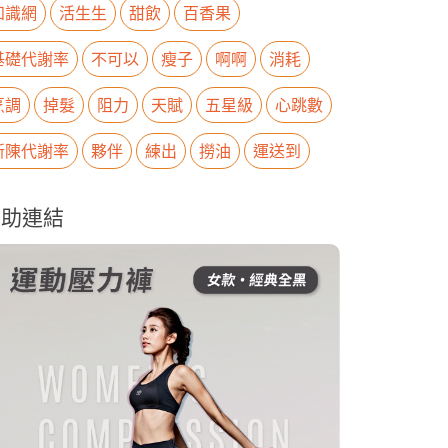
知識網
活生生
甜飲
百香果
基礎代謝率
不可以
瘦子
啊啊
消耗
烹調
掉髮
阻力
天賦
五星級
心跳數
新陳代謝率
夥伴
練出
撈油
運送到
贊助連結