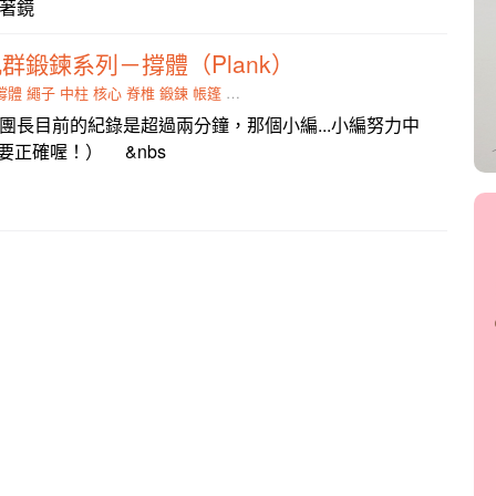
著鏡
群鍛鍊系列－撐體（Plank）
撐體
繩子
中柱
核心
脊椎
鍛鍊
帳篷
預計
神經痛
團長目前的紀錄是超過兩分鐘，那個小編...小編努力中
勢一定要正確喔！） &nbs