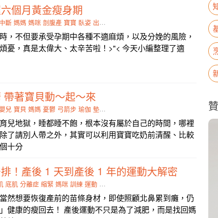
握六個月黃金瘦身期
中斷
媽媽
媽咪
剖腹產
寶寶
臥姿
出力
腹部
時，不但要承受孕期中各種不適麻煩，以及分娩的風險，
煩憂，真是太偉大、太辛苦啦！>"< 今天小編整理了適
 帶著寶貝動～起～來
嬰兒
寶貝
媽媽
憂鬱
弓箭步
瑜伽
墊上
仰躺
育兒地獄，睡都睡不飽，根本沒有屬於自己的時間，哪裡
除了請別人帶之外，其實可以利用寶寶吃奶前清醒、比較
個十分
排！產後 1 天到產後 1 年的運動大解密
肌
底肌
分離症
縮緊
媽咪
訓練
運動
生產
剖腹產
當然想要恢復產前的苗條身材，即使照顧北鼻累到癱，仍
」健康的瘦回去！ 產後運動不只是為了減肥，而是找回媽