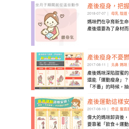
產後瘦身，把
2018-07-07
母乳
陰道
媽咪們在孕育新生命
產後還要為了身材而
產後瘦身不憂鬱
2017-08-11
北鼻
媽咪
產後媽咪深陷甜蜜的
還能「運動瘦身」？
「不番」的時候，抽
產後運動這樣安
2017-08-10
骨盆
腹直
偉大的媽咪卸貨後，
要靠著「飲食＋運動