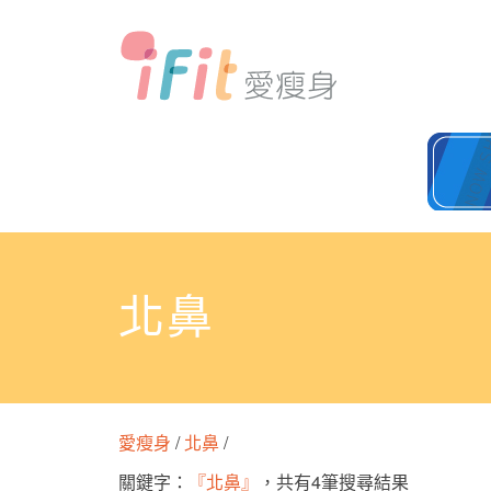
北鼻
愛瘦身
/
北鼻
/
關鍵字：
『北鼻』
，共有4筆搜尋結果