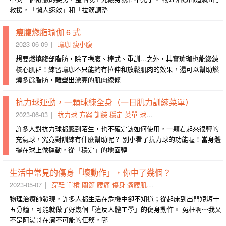
救援，「懶人速效」和「拉筋調整
瘦腹燃脂瑜伽 6 式
2023-06-09
瑜珈
瘦小腹
想要燃燒腹部脂肪，除了捲腹、棒式、重訓...之外，其實瑜珈也能鍛鍊
核心肌群！練習瑜珈不只能夠有拉伸和放鬆肌肉的效果，還可以幫助燃
燒多餘脂肪，雕塑出漂亮的肌肉線條
抗力球運動，一顆球練全身（一日肌力訓練菜單）
2023-06-03
抗力球
方案
訓練
穩定
菜單
球練
前腳
腰部
手腳
動作
許多人對抗力球都感到陌生，也不確定該如何使用，一顆看起來很輕的
充氣球，究竟對訓練有什麼幫助呢？ 別小看了抗力球的功能喔！當身體
撐在球上做運動，從「穩定」的地面轉
生活中常見的傷身「壞動作」，你中了幾個？
2023-05-07
穿鞋
單槓
關節
腰痛
傷身
髂腰肌
床上
腰部
危險
暖機
物理治療師發現，許多人都生活在危機中卻不知道；從起床到出門短短十
五分鐘，可能就做了好幾個「違反人體工學」的傷身動作。 冤枉啊～我又
不是阿湯哥在演不可能的任務，哪