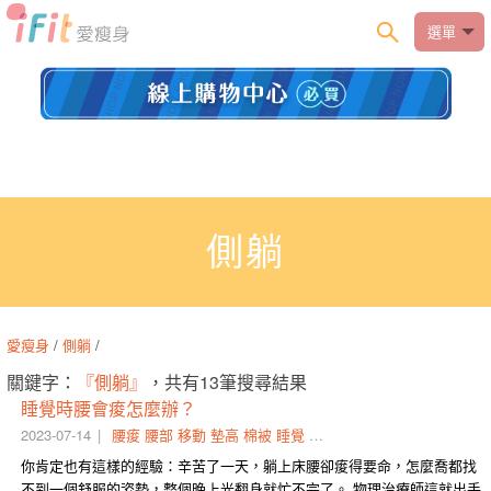
選單
側躺
愛瘦身
/
側躺
/
關鍵字：
『側躺』
，共有13筆搜尋結果
睡覺時腰會痠怎麼辦？
2023-07-14
腰痠
腰部
移動
墊高
棉被
睡覺
空隙
填滿
枕頭
吐氣
你肯定也有這樣的經驗：辛苦了一天，躺上床腰卻痠得要命，怎麼喬都找
不到一個舒服的姿勢，整個晚上光翻身就忙不完了。 物理治療師這就出手