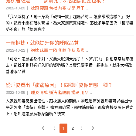
落枕居然是_____病前兆？3 招拋開硬頸包袱！
2022-10-23
枕頭
硬頸
包袱
前兆
拋開
脖子
正拳
秘訣
_____
熱敷
「我又落枕了！吼～身為『硬頸一族』超痛苦的... 怎麼常常這樣？」 好
的，記者小編在落枕現場，為大家還原真相囉～ 落枕​多半​是因為「長期姿
勢不良」與「枕頭高度
一顆抱枕，就能提升你的睡眠品質
2022-10-22
抱枕
床面
空隙
側躺
側臥
胸腹
圓筒狀
睡姿
懸空
棉被
「可惡～怎麼躺都不對，又要失眠到天亮了！ヽ(#`Д´)ﾉ」 你也常常翻來覆
去，卻找不到舒適好入睡的姿勢嗎？其實只要準備一顆抱枕，就能大幅改
善睡眠品質
從睡姿看出「痠痛原因」！四種睡姿你是哪一種？
2022-10-09
睡姿
青蛙
辦法
髂腰肌
擺設
用品
左轉
床面
解決
對稱
人家說睡姿反應出個性、跟枕邊人的關係，物理治療師說睡姿可以看出你
平常怎麼「虐待」身體。 這裡肌肉緊、那裡筋膜繃，都會直接反映在睡姿
上，想知道怎麼解救身體嗎？快來
《
〈
1
2
〉
》