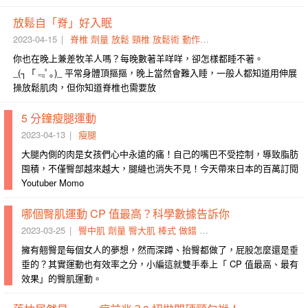
放鬆自「脊」好入眠
2023-04-15
脊椎
劑量
放鬆
頸椎
放鬆術
動作
腰部
旋轉
肋骨
就醫
你也在晚上兼差牧羊人嗎？每晚數著羊咩咩，卻怎樣都睡不著。
_(┐「﹃ﾟ｡)_ 平常身體頂摳摳，晚上當然會難入睡，一般人都知道用伸展
操放鬆肌肉，但你知道脊椎也需要放
5 分鐘瘦腿運動
2023-04-13
瘦腿
大腿內側的肉是女孩們心中永遠的痛！自己的嘴巴不受控制，導致脂肪
囤積，不僅臀部越來越大，腿縫也消失不見！今天帶來日本的百萬訂閱
Youtuber Momo
哪個臀肌運動 CP 值最高？科學數據告訴你
2023-03-25
臀中肌
劑量
臀大肌
棒式
做錯
臀肌
夾臀
冠軍
蚌殼
屁股
擁有翹臀是每個女人的夢想，然而深蹲、抬臀都做了，屁股怎麼還是垂
垂的？其實運動也有效率之分，小編這就雙手奉上「 CP 值最高、最有
效果」的臀肌運動。