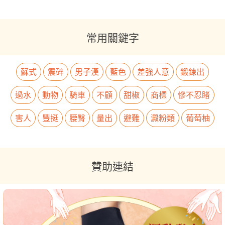
常用關鍵字
蘇式
震碎
男子漢
藍色
差強人意
鍛鍊出
過水
動物
騎車
不顧
甜椒
商標
慘不忍睹
害人
豐挺
腰臀
量出
避難
澱粉類
葡萄柚
贊助連結