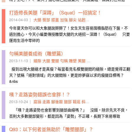
打造修長美腿「深蹲」（Squat）一招搞定！
2014-04-03
大腿
臀部
膝蓋
加強
腳尖
站起來
彈力
美腿
緊繃感
方向
今年夏天你可以和大象腿說掰掰了！女生天生容易囤積脂肪在下盤，不
過別擔心，今天小編要傳授雕塑大腿的大絕招－深蹲！（Squat） 只要
運用生活中零碎的
勻稱美腿養成術（雕塑篇）
2013-11-13
縫隙
大腿
雙腿
勻稱
雕塑
美腿
內側
臀腿
妞兒
間隙
瘦到出現大腿縫才是真瘦？每當看見名模雙腿間的縫隙，總是覺得正翻
天？號稱「絕對領域」的大腿間隙，更是妳夢寐以求的瘦腿目標嗎？
&nbs
咦？走路姿勢錯誤也會胖！？
2013-10-24
磨損
走路
腳後跟
腿部
鞋底
斜面
施力點
變形
內側
姿勢
「咦？走路姿勢也會影響到腿部曲線嗎？」 沒錯，除非先天不良，
否則大多數腿部變形，都是因為「姿勢」不正確，長期下來易導致
Q93：以下何者並無助於「雕塑腿部」？