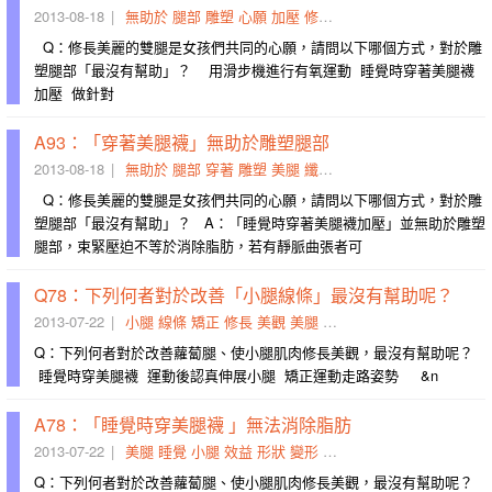
2013-08-18
無助於
腿部
雕塑
心願
加壓
修長
滑步機
美腿
雙腿
睡覺
Q：修長美麗的雙腿是女孩們共同的心願，請問以下哪個方式，對於雕
塑腿部「最沒有幫助」？ 用滑步機進行有氧運動 睡覺時穿著美腿襪
加壓 做針對
A93：「穿著美腿襪」無助於雕塑腿部
2013-08-18
無助於
腿部
穿著
雕塑
美腿
纖細
束緊
曲張
心願
靜脈
Q：修長美麗的雙腿是女孩們共同的心願，請問以下哪個方式，對於雕
塑腿部「最沒有幫助」？ A：「睡覺時穿著美腿襪加壓」並無助於雕塑
腿部，束緊壓迫不等於消除脂肪，若有靜脈曲張者可
Q78：下列何者對於改善「小腿線條」最沒有幫助呢？
2013-07-22
小腿
線條
矯正
修長
美觀
美腿
睡覺
走路
沒有
認真
Q：下列何者對於改善蘿蔔腿、使小腿肌肉修長美觀，最沒有幫助呢？
睡覺時穿美腿襪 運動後認真伸展小腿 矯正運動走路姿勢 &n
A78：「睡覺時穿美腿襪 」無法消除脂肪
2013-07-22
美腿
睡覺
小腿
效益
形狀
變形
無法
纖細
美觀
修長
Q：下列何者對於改善蘿蔔腿、使小腿肌肉修長美觀，最沒有幫助呢？