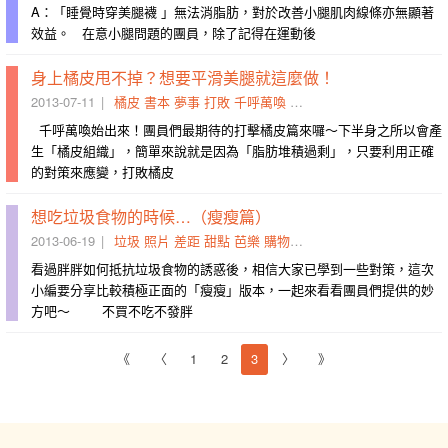
A：「睡覺時穿美腿襪 」無法消脂肪，對於改善小腿肌肉線條亦無顯著
效益。 在意小腿問題的團員，除了記得在運動後
身上橘皮甩不掉？想要平滑美腿就這麼做！
2013-07-11
橘皮
書本
夢事
打敗
千呼萬喚
美腿
跪姿
心酸
抗力球
過
千呼萬喚始出來！團員們最期待的打擊橘皮篇來囉～下半身之所以會產
生「橘皮組織」，簡單來說就是因為「脂肪堆積過剩」，只要利用正確
的對策來應變，打敗橘皮
想吃垃圾食物的時候…（瘦瘦篇）
2013-06-19
垃圾
照片
差距
甜點
芭樂
購物慾
漫無目的
多糖
豬豬
桌
看過胖胖如何抵抗垃圾食物的誘惑後，相信大家已學到一些對策，這次
小編要分享比較積極正面的「瘦瘦」版本，一起來看看團員們提供的妙
方吧～ 不買不吃不發胖
《
〈
1
2
3
〉
》