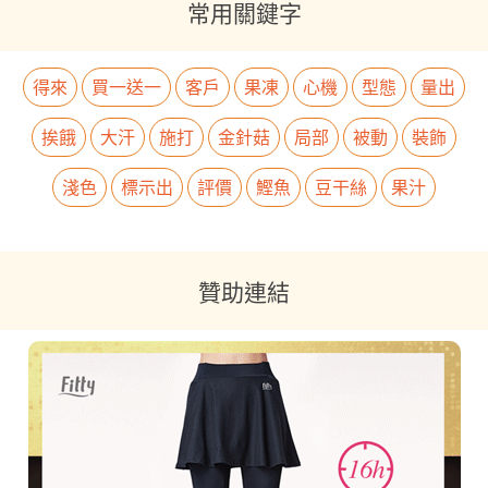
常用關鍵字
得來
買一送一
客戶
果凍
心機
型態
量出
挨餓
大汗
施打
金針菇
局部
被動
裝飾
淺色
標示出
評價
鰹魚
豆干絲
果汁
贊助連結