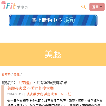
選單
美腿
愛瘦身
/
美腿
/
關鍵字：
『 美腿』
，共有30筆搜尋結果
美腿夾夾樂 坐著也能瘦大腿
2014-05-23
夾夾樂
大腿
美腿
鬆懈下來
白紙
雕塑
椅子
厚度
超痠
秘
你一天坐在椅子上多久呢？該不會除了吃飯、睡覺、通勤，幾乎都坐在
椅子上吧？>"< 坐久了擔心自己屁股變大、大腿變粗，團員們也有這