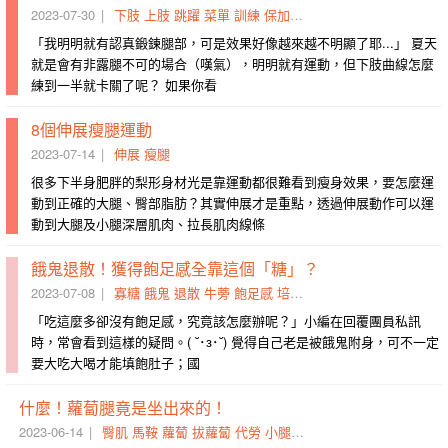
2023-07-30
下肢
上肢
跳躍
菜單
訓練
保加利亞
棒式
弓箭步
肌力
練
「我明明就有認真鍛鍊腿部，可是效果好像越來越不明顯了耶...」 夏天
就是會有非露腿不可的場合（嘆氣），明明就有運動，但下肢曲線怎麼
練到一半就卡關了呢？ 如果你看
8個伸展瘦腿運動
2023-07-14
伸展
瘦腿
很多下半身肥胖的梨形身材光是靠運動都很難看到瘦身效果，要怎麼運
動到正確的大腿、臀部脂肪？其實伸展才是重點，透過伸展動作可以運
動到大腿及小腿深層肌肉、拉長肌肉線條
餓鬼退散！獲得飽足感全靠這個「糖」？
2023-07-08
寡糖
餓鬼
退散
牛蒡
飽足感
培養出
誤導
生質
腸道菌
獲
「吃這麼多卻沒有飽足感，究竟該怎麼辦呢？」小編在回覆團員私訊
時，常會看到這樣的疑問。( ˘･з･˘) 覺得自己老是被餓鬼附身，可不一定
要大吃大喝才能填飽肚子；國
什麼！蘿蔔腿竟是坐出來的！
2023-06-14
臀肌
馬鞍
蘿蔔
拔蘿蔔
代勞
小腿
剋星
翹臀
失憶
過勞