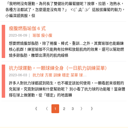
「我明明沒有運動，為何長了雙健壯的蘿蔔腿呢？按摩、拉筋、泡熱水，
各種方法都試了，怎麼還是沒有用？」 ヾ(;ﾟ;Д;ﾟ;)ﾉﾞ 這股拔蘿蔔的毅力，
小編深感佩服，但
瘦腹燃脂瑜伽 6 式
2023-06-09
瑜珈
瘦小腹
想要燃燒腹部脂肪，除了捲腹、棒式、重訓...之外，其實瑜珈也能鍛鍊
核心肌群！練習瑜珈不只能夠有拉伸和放鬆肌肉的效果，還可以幫助燃
燒多餘脂肪，雕塑出漂亮的肌肉線條
抗力球運動，一顆球練全身（一日肌力訓練菜單）
2023-06-03
抗力球
方案
訓練
穩定
菜單
球練
前腳
腰部
手腳
動作
許多人對抗力球都感到陌生，也不確定該如何使用，一顆看起來很輕的
充氣球，究竟對訓練有什麼幫助呢？ 別小看了抗力球的功能喔！當身體
撐在球上做運動，從「穩定」的地面轉
《
〈
1
2
3
〉
》