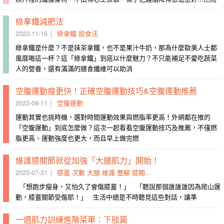
綠拿鐵減肥法
2023-11-16
綠拿鐵
飲食法
綠拿鐵是什麼？不是抹茶拿鐵，也不是果汁牛奶，那為什麼歐美人士都
風靡喝這一杯？這「綠拿鐵」到底以什麼魅力？不只能補足不愛吃蔬菜
人的營養，還有滿滿的膳食纖維可以助消
空腹運動瘦更快！正確空腹運動技巧&空腹運動推薦
2023-08-11
空腹運動
運動其實也挑時機，選對時間運動效果與燃脂率更高！外網都在推的
「空腹運動」到底怎麼做？這次一起看看空腹運動技巧及推薦，不僅燃
脂更高、運動強度也更大，而且早上做完燃
維護膝關節就從加強「大腿肌力」開始！
2023-07-31
膝蓋
次數
大腿
維護
雙腳
膝關節
弓箭步
加強
肌群
啞鈴
「想跑步瘦身，又怕久了會傷膝蓋！」 「聽說那個誰誰誰因為爬山運
動，膝蓋關節受傷耶！」 生活中總是不時聽見這些對話，讓準
一週肌力訓練進階菜單：下肢篇