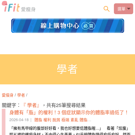
選單
學者
愛瘦身
/
學者
/
關鍵字：
『 學者』
，共有25筆搜尋結果
身體有「脂」的權利！3 個症狀顯示你的體脂率過低了！
2026-04-18
體脂
權利
脫屑
極端
紊亂
體脂率
停經
小於
羨慕
症狀
「​擁有馬甲線的腹部好好看，我也好想要低體脂喔...」 看著「炫腹」
照片裡的纖瘦身材，​不由得心生羨慕，​似乎把體脂降得愈低愈好​...​然而​​