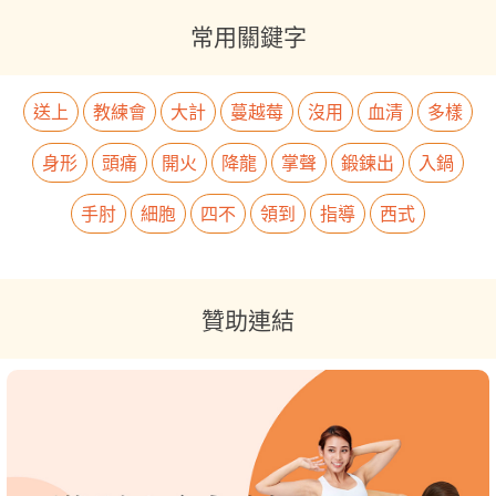
常用關鍵字
送上
教練會
大計
蔓越莓
沒用
血清
多樣
身形
頭痛
開火
降龍
掌聲
鍛鍊出
入鍋
手肘
細胞
四不
領到
指導
西式
贊助連結