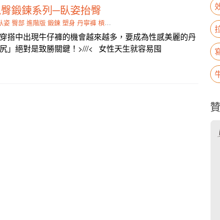
臀鍛鍊系列─臥姿抬臀
臥姿
臀部
進階版
鍛鍊
塑身
丹寧褲
槓片
致勝
現形
穿搭中出現牛仔褲的機會越來越多，要成為性感美麗的丹
」絕對是致勝關鍵！>///< 女性天生就容易囤