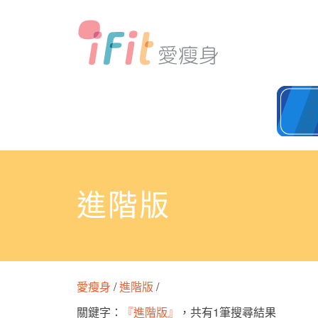
進階版
愛瘦身
/
進階版
/
關鍵字：
『進階版』
，共有1筆搜尋結果