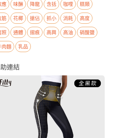
效應
味醂
降龍
含括
咖哩
糕類
拉筋
花椰
搶佔
抓小
消耗
高度
寫照
通體
摺痕
高興
高油
硝酸鹽
牛肉麵
乳品
贊助連結