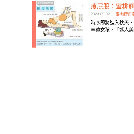
瘦屁股：蜜桃翹
2023-09-02
蜜桃翹臀
時序即將進入秋天，
寧褲女孩，「迷人美尻