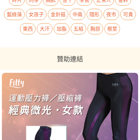
藍綠藻
女孩子
金針菇
中兩
隱形
夜市
可貴
東西
大汗
加脂
五組
胸部
根莖
贊助連結