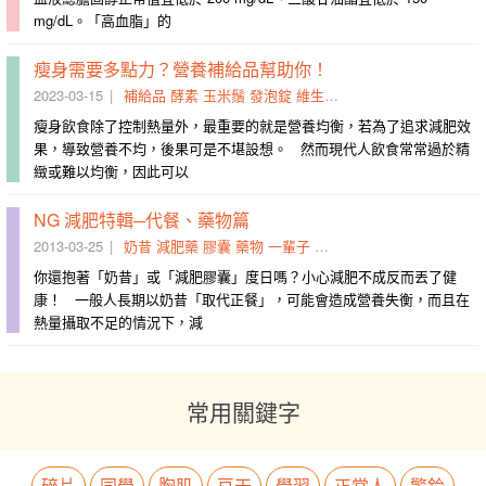
mg/dL。「高血脂」的
瘦身需要多點力？營養補給品幫助你！
2023-03-15
補給品
酵素
玉米鬚
發泡錠
維生素
便祕
膠囊
補充
消化道
瘦身飲食除了控制熱量外，最重要的就是營養均衡，若為了追求減肥效
果，導致營養不均，後果可是不堪設想。 然而現代人飲食常常過於精
緻或難以均衡，因此可以
NG 減肥特輯─代餐、藥物篇
2013-03-25
奶昔
減肥藥
膠囊
藥物
一輩子
副作用
代餐
不時
鋌而走險
你還抱著「奶昔」或「減肥膠囊」度日嗎？小心減肥不成反而丟了健
康！ 一般人長期以奶昔「取代正餐」，可能會造成營養失衡，而且在
熱量攝取不足的情況下，減
常用關鍵字
碎片
同學
胸肌
豆干
學習
正常人
警鈴