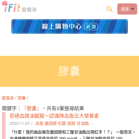
選單
膠囊
愛瘦身
/
膠囊
/
關鍵字：
『膠囊』
，共有3筆搜尋結果
拒絕血路油膩膩～認識降血脂五大營養素
2023-11-24
血脂
膽固醇
紅麴
固醇
甘油酯
血路
膠囊
血脂肪
高血脂
「什麼！我的抽血報告膽固醇和三酸甘油酯出現紅字！？」 一般而言，
血液總膽固醇正常值宜低於 200 mg/dL、三酸甘油酯宜低於 150