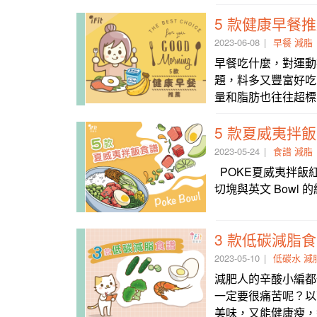
5 款健康早餐
2023-06-08
早餐
減脂
早餐吃什麼，對運動
題，料多又豐富好吃
量和脂肪也往往超標
5 款夏威夷拌飯 P
2023-05-24
食譜
減脂
POKE夏威夷拌飯紅什
切塊與英文 Bowl
3 款低碳減脂
2023-05-10
低碳水
減
減肥人的辛酸小編都
一定要很痛苦呢？以
美味，又能健康瘦，