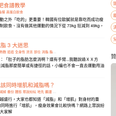
肥食譜教學
脂餐
高蛋白飲食
動之外「吃的」更重要！韓國有位歐膩就是靠吃而成功瘦
飲食、沒有做其他運動的情況下從 73kg 狂減到 49kg，
脂 3 大迷思
熱敷
追追
全身性
流言
部位
消脂
脂肪
甩油
：「肚子的脂肪怎麼消啊？還有手臂...我聽說過ＸＸ方
果減脂那麼簡單或有捷徑的話，小編也不會一直去運動甩油
我該同時增肌和減脂嗎？
減掉
養份
體態
眾說紛紜
地先
嚴謹
作用力
風氣
越盛行，大家也都知道「減脂」和「增肌」對身材的重
的同時進行「增肌」，瘦身效果會比較快嗎？網路上眾說紛
大家解