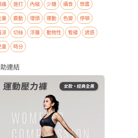
頭痛
施打
內縮
少糖
攝食
想盡
能量
震動
埋頭
運動
色變
停頓
清涼
切絲
浮腫
動物性
暫緩
誘惑
兒童
時分
贊助連結