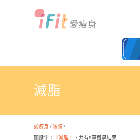
減脂
愛瘦身
/
減脂
/
關鍵字：
『減脂』
，共有9筆搜尋結果