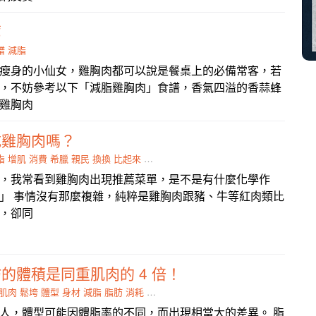
薦
譜
減脂
瘦身的小仙女，雞胸肉都可以說是餐桌上的必備常客，若
，不妨參考以下「減脂雞胸肉」食譜，香氣四溢的香蒜蜂
雞胸肉
吃雞胸肉嗎？
脂
增肌
消費
希臘
親民
換換
比起來
菜單
貝類
，我常看到雞胸肉出現推薦菜單，是不是有什麼化學作
」 事情沒有那麼複雜，純粹是雞胸肉跟豬、牛等紅肉類比
，卻同
的體積是同重肌肉的 4 倍！
肌肉
鬆垮
體型
身材
減脂
脂肪
消耗
差異
人，體型可能因體脂率的不同，而出現相當大的差異。 脂