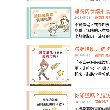
雞胸肉食譜推
2023-05-03
雞胸肉
食
不管是健人或是想要
吃膩了無味的水煮餐
蜜煎雞胸肉、清爽的
減脂增肌只能
2017-04-11
雞胸肉
減
「不管是減脂或增肌
用，非吃它不可呢？
起來，脂肪含量較低
你知道嗎？脂肪
2014-04-17
同重
體積
同樣身高體重的兩個