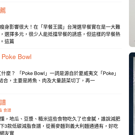
推薦
瘦身影響很大！在「早餐王國」台灣選早餐實在是一大難
，選擇多元，很少人能抵擋早餐的誘惑，但這樣的早餐熱
。這篇
oke Bowl
麼？ 「Poke Bowl」一詞是源自於夏威夷文「Poke」
 的結合，主要是將魚、肉及大量蔬菜切丁，再一
食譜
脂
食譜
懂，地瓜、豆漿、糙米這些食物吃久了也會膩，誰說減肥
下3款低碳減脂食譜，從蕎麥麵到義大利麵通通有，好吃
網友實