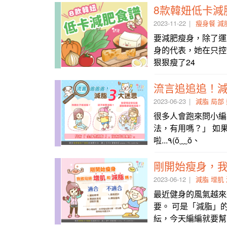
8款韓妞低卡減
2023-11-22
瘦身餐
減
要減肥瘦身，除了運
身的代表，她在只控制
狠狠瘦了24
流言追追追！減
2023-06-23
減脂
局部
很多人會跑來問小編
法，有用嗎？」 如
啦...٩(ŏ﹏ŏ、
剛開始瘦身，
2023-06-12
減脂
增肌
最近健身的風氣越來
要。 可是「減脂」
紜，今天編編就要幫