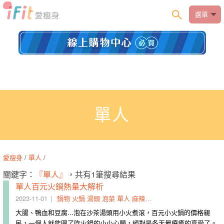
選單
單人
愛瘦身
/
單人
/
關鍵字：
『單人』
，共有1筆搜尋結果
單人百元火鍋熱量大解析
2023-11-01
鍋物
火鍋
湯頭
泡菜
單人
麻辣鍋
南瓜
豆腐
大腸、鴨血和豆腐...泡在沙茶湯頭用小火煮滾，百元小火鍋的價格親
民，一個人就能圓了吃火鍋的小小心願，絕對是冬天最療癒的享受了。