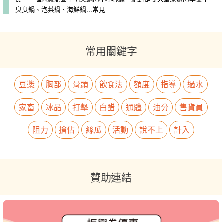
臭臭鍋、泡菜鍋、海鮮鍋...常見
常用關鍵字
豆漿
胸部
骨頭
飲食法
額度
指導
過水
家畜
冰品
打擊
白醋
通體
油分
售貨員
阻力
搶佔
絲瓜
活動
說不上
計入
贊助連結