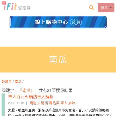
選單
南瓜
愛瘦身
/
南瓜
/
關鍵字：
『南瓜』
，共有21筆搜尋結果
單人百元火鍋熱量大解析
2023-11-01
鍋物
火鍋
湯頭
泡菜
單人
麻辣鍋
南瓜
豆腐
大腸、鴨血和豆腐...泡在沙茶湯頭用小火煮滾，百元小火鍋的價格親
民，一個人就能圓了吃火鍋的小小心願，絕對是冬天最療癒的享受了。