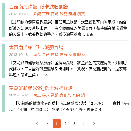
百菇南瓜炊飯_低卡減肥食譜
2013-10-23
炊飯
百菇
南瓜
秋葵
菇類
樹葉
楓葉
鰹魚
同鍋
大道
【艾莉絲的健康瘦身廚房】百菇南瓜炊飯 炊至鬆軟可口的南瓜，融合
鮮嫩的菇類及香甜米飯，三者交織而成的美麗畫面，彷彿踩在鋪滿楓葉
的大道上，聽著樹葉的聲音，感受濃厚秋意… &nb
金黃南瓜絲_低卡減肥食譜
2013-10-18
南瓜
金黃
質樸
焦黃
家鄉
記憶
細細
條狀
轉為
細絲
【艾莉絲的健康瘦身廚房】金黃南瓜絲 將金黃色的美麗南瓜，細細切
成條狀，再以些許薄鹽醬油引出甜味。 質樸、但充滿記憶的一道家鄉
料理，簡單上桌。 &
南瓜鮮蔬糙米粥_低卡減肥食譜
2013-05-02
南瓜
糙米
電鍋
青花菜
水約
鍋加
鮮蔬
杏鮑菇
時時
現成
【艾莉絲的健康瘦身廚房】南瓜鮮蔬糙米粥（ 2 人份） 食材 小南
瓜 1／4 個（約 250 克） 蔬菜：杏鮑菇 1 條、青花菜 4
《
〈
1
2
3
〉
》