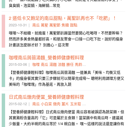
臭臭鍋、泡菜鍋、海鮮鍋...常見
2 道低卡又飽足的南瓜甜點，萬聖趴再也不「吃肥」！
2023-10-31
南瓜
萬聖
萬聖節
焦糖
甜點
嘿嘿～不給糖，就搗蛋！萬聖節趴踢當然要開心吃喝呀，不然要幹嘛？
然而許多美食熱量都好高，和朋友聚會一口接一口吃下肚，說好的瘦身
計畫該怎麼辦才好？ 別擔心，這次聚
咖哩南瓜蒟蒻湯麵_營養師健康輕料理
2015-03-06
咖哩
南瓜
湯麵
涼麵
勝任
馬鈴薯
胡蘿蔔
蓋過
清爽感
豐
【營養師健康輕料理】咖哩南瓜蒟蒻湯麵 一道兼具「美味、均衡又低
卡」的瘦身餐其實只要三步驟就可以簡單完成唷～ 聰明利用調理方便又
美味的「咖哩塊」作為基底，再放入蔬
日式南瓜燉肉便當_營養師健康輕料理
2015-02-12
南瓜
小白菜
燉肉
薑片
玉米筍
便當
日式
燉好
至上色
豬
【營養師健康輕料理】日式南瓜燉肉便當 南瓜容易被誤認為蔬菜類，但
其實澱粉含量高的「它」可是屬於主食類！當菜餚中有南瓜時，建議減
少飯量，大約半碗的南瓜等於 1/4 碗白飯。 嘿～這樣的說法還是讓你有