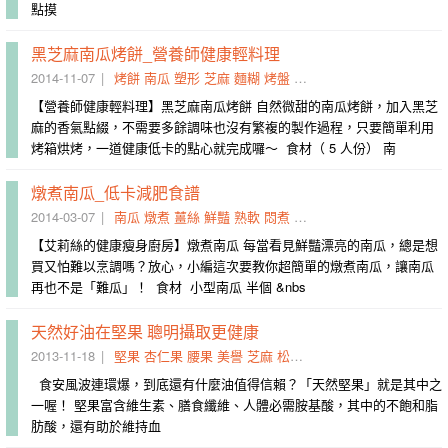
點摸
黑芝麻南瓜烤餅_營養師健康輕料理
2014-11-07
烤餅
南瓜
塑形
芝麻
麵糊
烤盤
立體狀
壓平
鋪平
雞蛋糕
【營養師健康輕料理】黑芝麻南瓜烤餅 自然微甜的南瓜烤餅，加入黑芝
麻的香氣點綴，不需要多餘調味也沒有繁複的製作過程，只要簡單利用
烤箱烘烤，一道健康低卡的點心就完成囉～ 食材（ 5 人份） 南
燉煮南瓜_低卡減肥食譜
2014-03-07
南瓜
燉煮
薑絲
鮮豔
熟軟
悶煮
塊狀
看見
去籽
小火
【艾莉絲的健康瘦身廚房】燉煮南瓜 每當看見鮮豔漂亮的南瓜，總是想
買又怕難以烹調嗎？放心，小編這次要教你超簡單的燉煮南瓜，讓南瓜
再也不是「難瓜」！ 食材 小型南瓜 半個 &nbs
天然好油在堅果 聰明攝取更健康
2013-11-18
堅果
杏仁果
腰果
美譽
芝麻
松子
瓜子
飽和
開心果
南瓜
食安風波連環爆，到底還有什麼油值得信賴？「天然堅果」就是其中之
一喔！ 堅果富含維生素、膳食纖維、人體必需胺基酸，其中的不飽和脂
肪酸，還有助於維持血