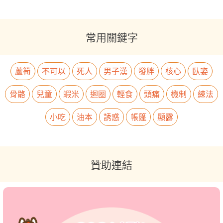
常用關鍵字
蘆筍
不可以
死人
男子漢
發胖
核心
臥姿
骨骼
兒童
蝦米
迴圈
輕食
頭痛
機制
練法
小吃
油本
誘惑
帳篷
顯露
贊助連結