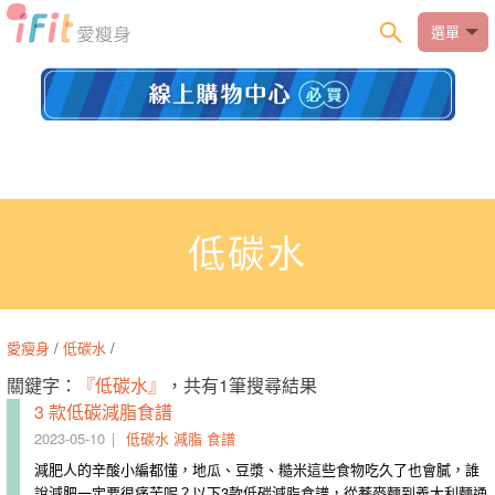
選單
低碳水
愛瘦身
/
低碳水
/
關鍵字：
『低碳水』
，共有1筆搜尋結果
3 款低碳減脂食譜
2023-05-10
低碳水
減脂
食譜
減肥人的辛酸小編都懂，地瓜、豆漿、糙米這些食物吃久了也會膩，誰
說減肥一定要很痛苦呢？以下3款低碳減脂食譜，從蕎麥麵到義大利麵通