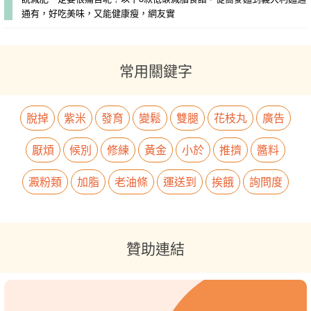
通有，好吃美味，又能健康瘦，網友實
常用關鍵字
脫掉
紫米
發育
變鬆
雙腿
花枝丸
廣告
厭煩
候別
修練
黃金
小於
推擠
醬料
澱粉類
加脂
老油條
運送到
挨餓
詢問度
贊助連結