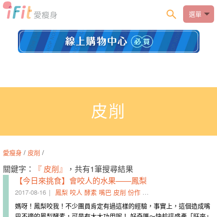
選單
皮削
愛瘦身
/
皮削
/
關鍵字：
『 皮削』
，共有1筆搜尋結果
【今日來挑食】會咬人的水果——鳳梨
2017-08-16
鳳梨
咬人
酵素
嘴巴
皮削
份作
將肉
疏緩
傷口處
消炎
媽呀！鳳梨咬我！不少團員肯定有過這樣的經驗，事實上，這個造成嘴
巴不適的鳳梨酵素，可是有大大功用呢！ 好奇嗎～快趁這盛產「旺來」