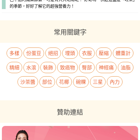
的季節，好好了解它的超強營養力！
常用關鍵字
多樣
份蛋豆
絕招
埋頭
衣服
壓縮
體重計
精細
水滾
裝飾
致癌物
臀部
神經痛
油脂
沙茶醬
部位
花椰
碗粿
三星
內力
贊助連結