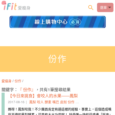
選單
份作
愛瘦身
/
份作
/
關鍵字：
『 份作』
，共有1筆搜尋結果
【今日來挑食】會咬人的水果——鳳梨
2017-08-16
鳳梨
咬人
酵素
嘴巴
皮削
份作
將肉
疏緩
傷口處
消炎
媽呀！鳳梨咬我！不少團員肯定有過這樣的經驗，事實上，這個造成嘴
巴不適的鳳梨酵素，可是有大大功用呢！ 好奇嗎～快趁這盛產「旺來」