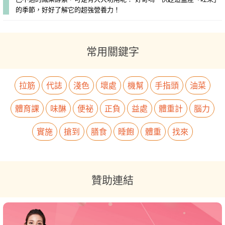
的季節，好好了解它的超強營養力！
常用關鍵字
拉筋
代誌
淺色
壞處
機幫
手指頭
油菜
體育課
味醂
便祕
正負
益處
體重計
腦力
實施
搶到
膳食
睡飽
體重
找來
贊助連結