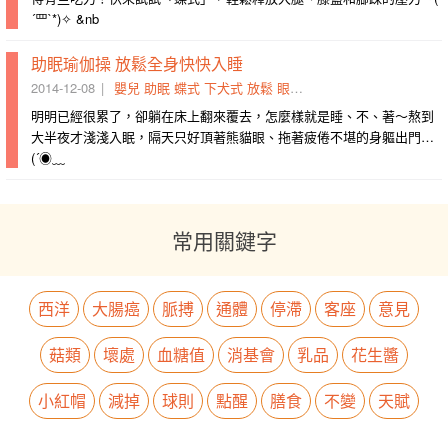
´罒`*)✧ &nb
助眠瑜伽操 放鬆全身快快入睡
2014-12-08
嬰兒
助眠
蝶式
下犬式
放鬆
眼鏡蛇式
全身
脊椎
瑜伽
軀
明明已經很累了，卻躺在床上翻來覆去，怎麼樣就是睡、不、著～熬到
大半夜才淺淺入眠，隔天只好頂著熊貓眼、拖著疲倦不堪的身軀出門…
(´◉﹏
常用關鍵字
西洋
大腸癌
脈搏
通體
停滯
客座
意見
菇類
壞處
血糖值
消基會
乳品
花生醬
小紅帽
減掉
球則
點醒
膳食
不變
天賦