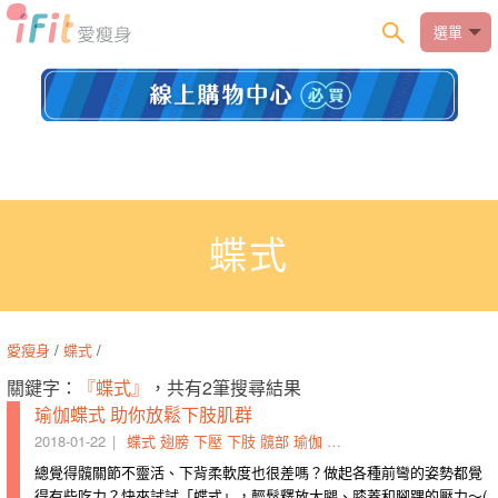
選單
蝶式
愛瘦身
/
蝶式
/
關鍵字：
『蝶式』
，共有2筆搜尋結果
瑜伽蝶式 助你放鬆下肢肌群
2018-01-22
蝶式
翅膀
下壓
下肢
髖部
瑜伽
膝蓋
柔軟度
張開
放鬆
總覺得髖關節不靈活、下背柔軟度也很差嗎？做起各種前彎的姿勢都覺
得有些吃力？快來試試「蝶式」，輕鬆釋放大腿、膝蓋和腳踝的壓力～(