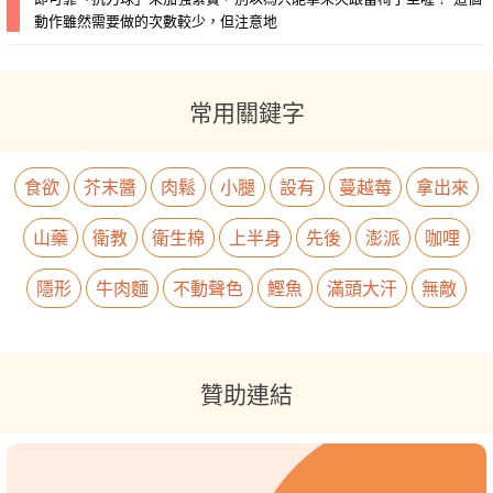
動作雖然需要做的次數較少，但注意地
常用關鍵字
食欲
芥末醬
肉鬆
小腿
設有
蔓越莓
拿出來
山藥
衛教
衛生棉
上半身
先後
澎派
咖哩
隱形
牛肉麵
不動聲色
鰹魚
滿頭大汗
無敵
贊助連結