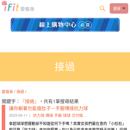
選單
接過
愛瘦身
/
接過
/
關鍵字：
『接過』
，共有1筆搜尋結果
讓你躺著也能瘦肚子－手腳傳接抗力球
2023-06-11
抗力球
傳接
手腳
球球
交付給
接過
捲起來
縮緊
放緩
瑜
拿起球球想運動卻不知道從何下手嗎？其實女孩們最在意的「小肚肚」
即可靠「抗力球」來加強緊實，別以為只能拿來夾跟當椅子坐喔！ 這個