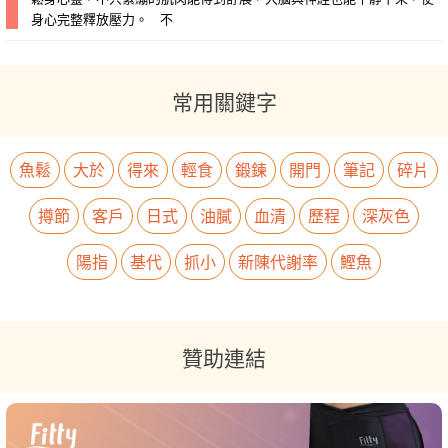
身心完整釋放壓力。 不
常用關鍵字
魚鬆
大於
得來
輕食
鍛鍊
開門
筆記
碎片
撙節
客戶
日式
油膩
血清
歷程
深灰色
陽指
基代
抓小
新陳代謝率
鰹魚
贊助連結