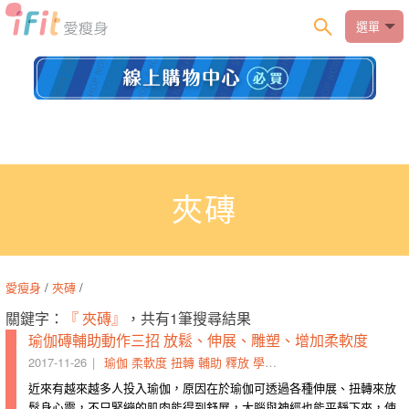
選單
夾磚
愛瘦身
/
夾磚
/
關鍵字：
『 夾磚』
，共有1筆搜尋結果
瑜伽磚輔助動作三招 放鬆、伸展、雕塑、增加柔軟度
2017-11-26
瑜伽
柔軟度
扭轉
輔助
釋放
學者
發泡
夾磚
磚頭
磚塊
近來有越來越多人投入瑜伽，原因在於瑜伽可透過各種伸展、扭轉來放
鬆身心靈，不只緊繃的肌肉能得到舒展，大腦與神經也能平靜下來，使