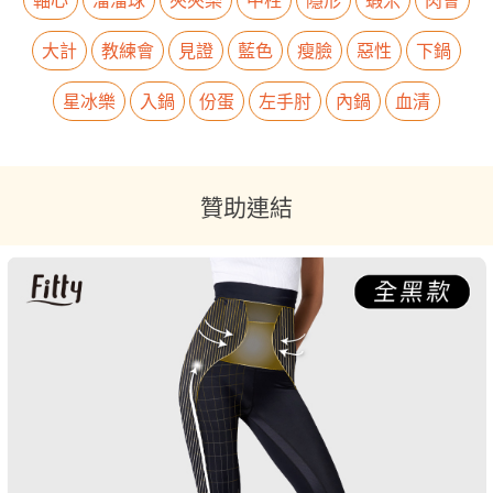
大計
教練會
見證
藍色
瘦臉
惡性
下鍋
星冰樂
入鍋
份蛋
左手肘
內鍋
血清
贊助連結