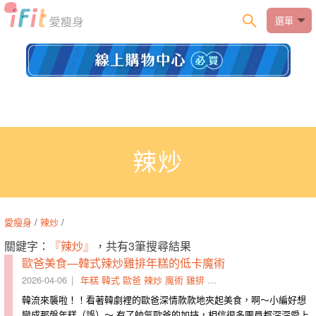
選單
辣炒
愛瘦身
/
辣炒
/
關鍵字：
『辣炒』
，共有3筆搜尋結果
歐爸美食—韓式辣炒雞排年糕的低卡魔術
2026-04-06
年糕
韓式
歐爸
辣炒
魔術
雞排
辣椒粉
雞腿肉
地瓜
辣醬
韓流來襲啦！！看著韓劇裡的歐爸深情​款款地夾起美食，啊～小編好想
變成那盤年糕（誤）～ 有了​帥氣歐爸的加持，相信很多團員都深深愛上