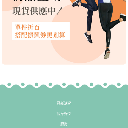
最新活動
瘦身好文
廚房