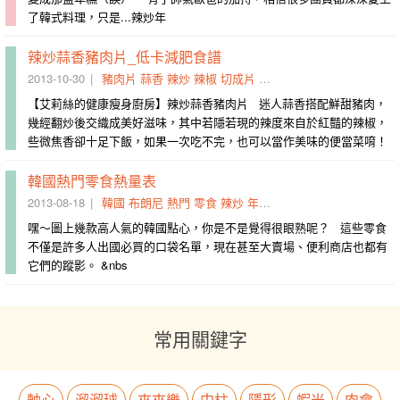
了韓式料理，只是...​辣炒年
辣炒蒜香豬肉片_低卡減肥食譜
2013-10-30
豬肉片
蒜香
辣炒
辣椒
切成片
若隱若現
焦香
幾經
交織成
【艾莉絲的健康瘦身廚房】辣炒蒜香豬肉片 迷人蒜香搭配鮮甜豬肉，
幾經翻炒後交織成美好滋味，其中若隱若現的辣度來自於紅豔的辣椒，
些微焦香卻十足下飯，如果一次吃不完，也可以當作美味的便當菜唷！
韓國熱門零食熱量表
2013-08-18
韓國
布朗尼
熱門
零食
辣炒
年糕
骰子
餅乾
高達
出國
嘿～圖上幾款高人氣的韓國點心，你是不是覺得很眼熟呢？ 這些零食
不僅是許多人出國必買的口袋名單，現在甚至大賣場、便利商店也都有
它們的蹤影。 &nbs
常用關鍵字
軸心
溜溜球
夾夾樂
中柱
隱形
蝦米
肉會