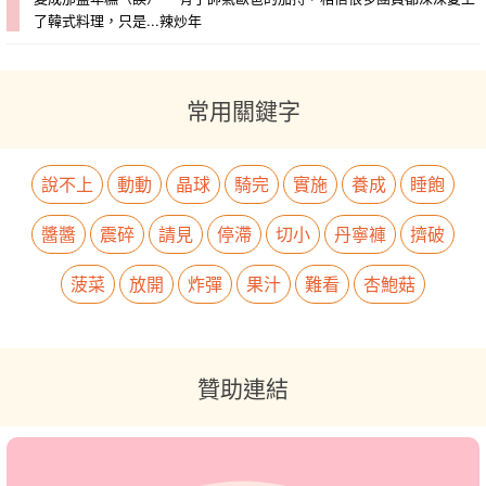
了韓式料理，只是...​辣炒年
常用關鍵字
說不上
動動
晶球
騎完
實施
養成
睡飽
醬醬
震碎
請見
停滯
切小
丹寧褲
擠破
菠菜
放開
炸彈
果汁
難看
杏鮑菇
贊助連結