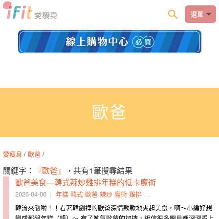
選單
歐爸
愛瘦身
/
歐爸
/
關鍵字：
『歐爸』
，共有1筆搜尋結果
歐爸美食—韓式辣炒雞排年糕的低卡魔術
2026-04-06
年糕
韓式
歐爸
辣炒
魔術
雞排
辣椒粉
雞腿肉
地瓜
辣醬
韓流來襲啦！！看著韓劇裡的歐爸深情​款款地夾起美食，啊～小編好想
變成那盤年糕（誤）～ 有了​帥氣歐爸的加持，相信很多團員都深深愛上