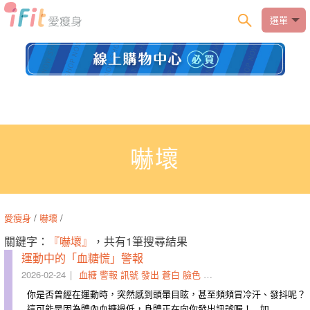
選單
嚇壞
愛瘦身
/
嚇壞
/
關鍵字：
『嚇壞』
，共有1筆搜尋結果
運動中的「血糖慌」警報
2026-02-24
血糖
警報
訊號
發出
蒼白
臉色
嚇壞
葡萄糖水
運送到
補
你是否曾經在運動時，突然感到頭暈目眩，甚至頻頻冒冷汗、發抖呢？
這可能是因為體內血糖過低，身體正在向你發出訊號喔！ 如