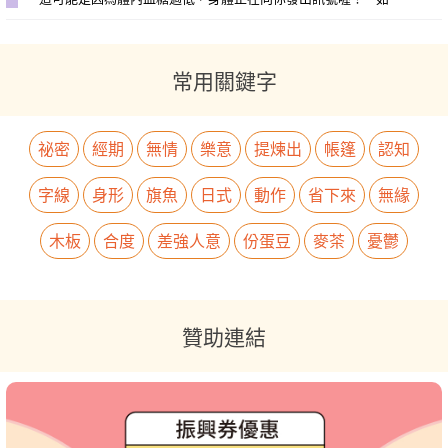
常用關鍵字
祕密
經期
無情
樂意
提煉出
帳篷
認知
字線
身形
旗魚
日式
動作
省下來
無緣
木板
合度
差強人意
份蛋豆
麥茶
憂鬱
贊助連結