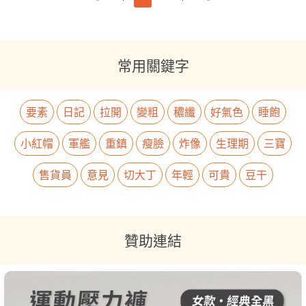
常用關鍵字
要素
日記
拉開
變粗
穠纖
好氣色
睡飽
小紅帽
軍艦
重鎮
瘦臉
炸像
生理期
三寶
售貨員
意見
切大丁
年輕
可貴
豆干
贊助連結