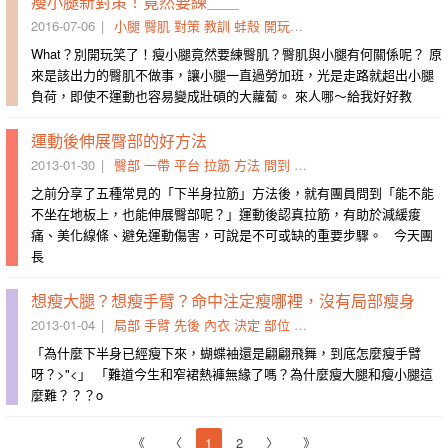
瘦小腿新對策！竟然要練＿＿
2016-07-06
小腿
臀肌
對策
教訓
蚌殼
開玩笑
壯碩
橋式
過勞
出力
What？別開玩笑了！瘦小腿竟然要練臀肌？臀肌與小腿有何關係呢？ 原
來是該出力的臀肌不做事，讓小腿一直過勞加班，光是走路就超出小腿
負荷，即使不運動也​容易​變成壯碩的大蘿蔔​。 來人哪​～​給我好好教
運動後伸展臀部的好方法
2013-01-30
臀部
一帶
平台
拉筋
方法
問到
戶外
能不能
拉開
美化
之前分享了五種常見的「下半身拉筋」方法後，就有團員問到「能不能
不坐在地板上，也能伸展臀部呢？」運動後認真拉筋，有助於減緩痠
痛、美化線條、避免運動傷害，可說是不可或缺的重要步驟。 今天團
長
想瘦大腿？想瘦手臂？命中注定瘦哪裡，沒有局部瘦身
2013-01-04
局部
手臂
先後
內衣
決定
部位
扼殺
把周
差強人意
無緣
「為什麼下半身已經瘦下來，蝴蝶袖還是翩翩飛舞，到底怎麼瘦手臂
呀？>"<」 「難道今生和窄裙熱褲無緣了嗎？為什麼瘦大腿和瘦小腿這
麼難？？？o
《
〈
1
2
〉
》