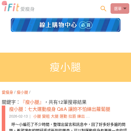
選單
瘦小腿
愛瘦身
/
瘦小腿
/
關鍵字：
『瘦小腿』
，共有12筆搜尋結果
瘦小腿：七大運動瘦身 Q&A 讓妳不怕練出蘿蔔腿
2026-02-13
小腿
變粗
大腿
運動
拉筋
練出
阻力
重金
區間
線條
呼～小編花了不少時間，整理出留言和訊息中，回了好多好多遍的問
題，希望讓有相關疑惑或新到的團員，可以對運動瘦身有更進一步的認