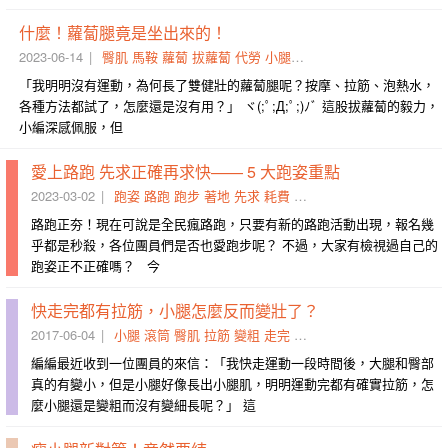
什麼！蘿蔔腿竟是坐出來的！
2023-06-14
臀肌
馬鞍
蘿蔔
拔蘿蔔
代勞
小腿
剋星
翹臀
失憶
過勞
「我明明沒有運動，為何長了雙健壯的蘿蔔腿呢？按摩、拉筋、泡熱水，
各種方法都試了，怎麼還是沒有用？」 ヾ(;ﾟ;Д;ﾟ;)ﾉﾞ 這股拔蘿蔔的毅力，
小編深感佩服，但
愛上路跑 先求正確再求快—— 5 大跑姿重點
2023-03-02
跑姿
路跑
跑步
著地
先求
耗費
重點
音樂
愛上
設備
路跑正夯！現在可說是全民瘋路跑，只要有新的路跑活動出現，報名幾
乎都是秒殺，各位團員們是否也愛跑步呢？ 不過，大家有檢視過自己的
跑姿正不正確嗎？ 今
快走完都有拉筋，小腿怎麼反而變壯了？
2017-06-04
小腿
滾筒
臀肌
拉筋
變粗
走完
變壯
粗壯
按摩球
臀部
編編最近收到一位團員的來信：「我快走運動一段時間後，大腿和臀部
真的有變小，但是小腿好像長出小腿肌，明明運動完都有確實拉筋，怎
麼小腿還是變粗而沒有變細長呢？」 這