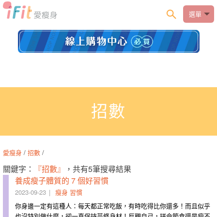
選單
招數
愛瘦身
/
招數
/
關鍵字：
『招數』
，共有5筆搜尋結果
養成瘦子體質的 7 個好習慣
2023-09-23
瘦身
習慣
你身邊一定有這種人：每天都正常吃飯，有時吃得比你還多！而且似乎
也沒特別做什麼，卻一直保持苗條身材！反觀自己，拼命節食還是瘦不