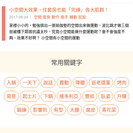
小空間大效果，住套房也能「完練」各大肌群！
2017-06-24
空間
套房
動作
換手
轉動
屁股
肩同
旋轉
橋式
運動
家裡小小的，勉強擠出一張瑜伽墊的空間出來做運動，波比跳才做三個
就被樓下鄰居抗議太吵，究竟小空間能做什麼運動呢？會不會強度不
夠、效果不好啊？ 小空間有小空間的運動
常用關鍵字
入鍋
一天下
說話
震動
降腿
返老還童
烤肉
寫意
起士片
下鍋
維多利亞
豐挺
臥姿
升糖
鍛鍊
影響到
有型
大腿
腐皮
青花菜