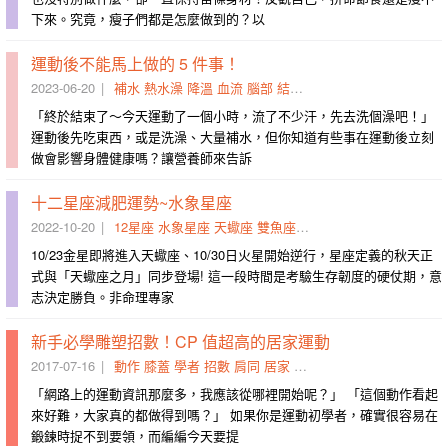
下來。究竟，瘦子們都是怎麼做到的？以
運動後不能馬上做的 5 件事！
2023-06-20
補水
熱水澡
降溫
血流
腦部
結束
飲酒
冰水
酒精
平穩
「終於結束了～今天運動了一個小時，流了不少汗，先去洗個澡吧！」
運動後先吃東西，或是洗澡、大量補水，但你知道有些事在運動後立刻
做會影響身體健康嗎？讓營養師來告訴
十二星座減肥運勢~水象星座
2022-10-20
12星座
水象星座
天蠍座
雙魚座
巨蟹座
運勢
國師
冥王星
10/23金星即將進入天蠍座、10/30日火星開始逆行，星座定義的秋天正
式與「天蠍座之月」同步登場! 這一段時間是考驗生存韌度的硬仗期，意
志決定勝負。非命理專家
新手必學雕塑招數！CP 值超高的居家運動
2017-07-16
動作
膝蓋
學者
招數
肩同
居家
彈力
弓箭步
做錯
側躺
「網路上的運動資訊那麼多，我應該從哪裡開始呢？」 「這個動作看起
來好難，大家真的都做得到嗎？」 如果你是運動初學者，確實很容易在
鍛鍊時捉不到要領，而編編今天要提