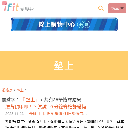
選單
墊上
愛瘦身
/
墊上
/
關鍵字：
『 墊上』
，共有38筆搜尋結果
腰背頂叩叩！？試試 10 分鐘脊椎舒緩操
2023-11-23
脊椎
叩叩
腰背
舒緩
側腰
後腦勺
椅面
抬離
交扣
動作
誰說只有空姐腰背頂叩叩，你也是天天腰痠背痛，緊繃到不行嗎？ 與其
瘋狂蒐集按摩器具、勤跑按摩店，其實啊～只要每天做 10 分鐘脊椎舒緩