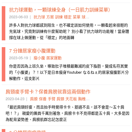
抗力球運動，一顆球練全身（一日肌力訓練菜單）
2023-06-03
抗力球
方案
訓練
穩定
菜單
球練
前腳
腰部
手腳
動作
許多人對抗力球都感到陌生，也不確定該如何使用，一顆看起來很輕的
充氣球，究竟對訓練有什麼幫助呢？ 別小看了抗力球的功能喔！當身體
撐在球上做運動，從「穩定」的地面轉
7 分鐘居家瘦小腹運動
2023-05-19
瘦小腹
居家運動
你是否因為上班久坐，導致肚子堆積最難減的皮下脂肪，變成名符其實
的「小腹婆」？！以下是日本瘦身Youtuber なるねぇ的居家瘦腹影片分
解動作，這支影片
肩頸痠手臂卡？保養肩膀就靠這兩個動作
2023-04-23
肩膀
保養
手臂
肩頸
天花板
胸椎
碰著
駝背
旋轉
出力
「最近肩頸好痠，而且抬手時覺得卡卡、筋過不去，該不會是～五十肩
吧！？」 親愛的團員千萬別著急，肩膀卡卡不見得都是五十肩，大多是因
為駝背姿勢差、肩膀肌群忘記怎麼正