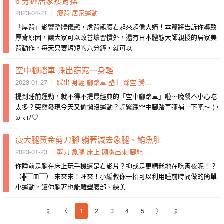
6 分鐘居家瘦背操
2023-04-21
瘦背
居家運動
「厚背」影響整體儀態，虎背熊腰看起來超像大嬸！本篇將告訴你導致
厚背原因，讓大家可以改善壞習慣外，還有日本體態大師親授的居家美
背動作，每天只要短短的六分鐘，就可以
空中腳踏車 踩出窈窕一身輕
2023-01-27
踩出
身輕
腳踏車
墊上
踩空
騰空
偏軟
交錯
瑜伽
背貼
提到睡前運動，就不得不提最經典的「空中腳踏車」啦～晚餐不小心吃
太多？突然發現今天又偷懶沒運動？趕緊踩空中腳踏車彌補一下吧～ (・
ω <)ﾉ♡
瘦大腿黃金剪刀腳 躺著減去象腿、鮪魚肚
2023-01-23
剪刀
象腿
床上
顯露出來
腳能
減去
騰空
正宗
偏軟
交錯
你睡前是躺在床上玩手機還是看影片？抑或是更糟糕地在吃宵夜呢！？
（╬￣皿￣） 來來來！哩來！小編教你一招可以利用睡前時間做的簡單
小運動，讓你躺著也能雕塑腹部、練美
《
〈
1
2
3
4
5
〉
》