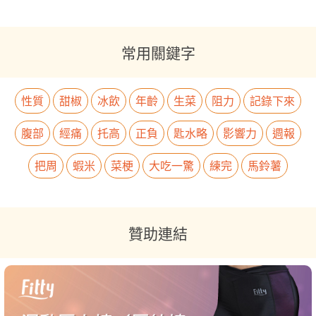
常用關鍵字
性質
甜椒
冰飲
年齡
生菜
阻力
記錄下來
腹部
經痛
托高
正負
匙水略
影響力
週報
把周
蝦米
菜梗
大吃一驚
練完
馬鈴薯
贊助連結