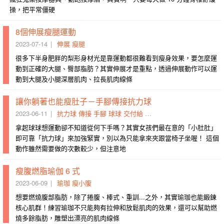
操，把平常僵硬
8個伸展瘦腿運動
2023-07-14
伸展
瘦腿
很多下半身肥胖的梨形身材光是靠運動都很難看到瘦身效果，要怎麼運
動到正確的大腿、臀部脂肪？其實伸展才是重點，透過伸展動作可以運
動到大腿及小腿深層肌肉、拉長肌肉線條
讓你躺著也能瘦肚子－手腳傳接抗力球
2023-06-11
抗力球
傳接
手腳
球球
交付給
接過
捲起來
縮緊
放緩
瑜
拿起球球想運動卻不知道從何下手嗎？其實女孩們最在意的「小肚肚」
即可靠「抗力球」來加強緊實，別以為只能拿來夾跟當椅子坐喔！ 這個
動作雖然需要做的次數較少，但注意地
瘦腹燃脂瑜伽 6 式
2023-06-09
瑜珈
瘦小腹
想要燃燒腹部脂肪，除了捲腹、棒式、重訓...之外，其實瑜珈也能鍛鍊
核心肌群！練習瑜珈不只能夠有拉伸和放鬆肌肉的效果，還可以幫助燃
燒多餘脂肪，雕塑出漂亮的肌肉線條