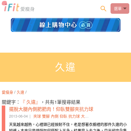
選單
久違
愛瘦身
/
久違
/
關鍵字：
『 久違』
，共有1筆搜尋結果
擺脫大腿內側肥肥肉！仰臥雙腳夾抗力球
2013-06-04
夾球
雙腳
內側
仰臥
抗力球
大腿
冷硬
久違
目光
衣櫥
天氣越來越熱，心裡頭已經按耐不住，老是想著衣櫥裡的那件久違的小
短褲。本來只是煩惱如何搭配上半身，結果穿上去之後，目光卻完全集