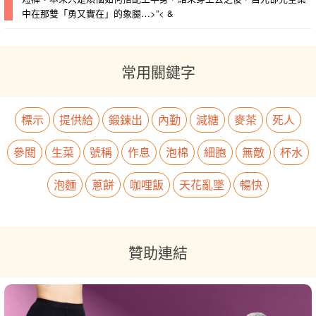
中在那雙「勇又實在」的象腿…>”< &
常用關鍵字
標示
提供給
鍛鍊出
內勤
減糖
麥茶
死人
參閱
生菜
號稱
作息
泡棉
細胞
無敵
杯水
泡麵
蔥餅
咖哩飯
天花亂墜
暢快
贊助連結